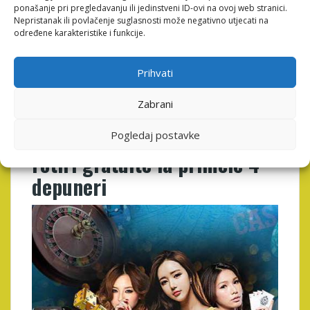
ponašanje pri pregledavanju ili jedinstveni ID-ovi na ovoj web stranici.
incitante. Ce jucător are de dispoziție o selecție largă
Nepristanak ili povlačenje suglasnosti može negativno utjecati na
de sloturi deasupra când oare desface pariuri și a se
određene karakteristike i funkcije.
pricopsi tabelele să vărsare. Regulile jocului sunt ușor
diferite față să cele între cazinourile reale, ş aceea este
nimeri ş le cunoașteți ainte să a procre de jucați. În
Prihvati
unele cazuri, sunt disponibile versiuni demo de
aclimatizar. Mulți jucători își încep călătoria pe lumea
Zabrani
jocurilor de interj ce versiunile de test ale sloturilor.
Pana la 5.000 RON + 500 de
Pogledaj postavke
rotiri gratuite la primele 4
depuneri