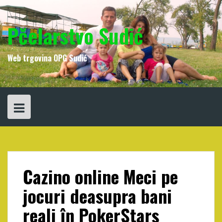
Skip
to
content
Pčelarstvo Sudić
Web trgovina OPG Sudić
Cazino online Meci pe
jocuri deasupra bani
reali în PokerStars