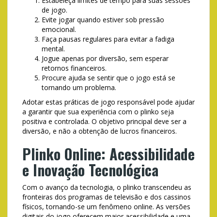
Estabeleça limites de tempo para suas sessões
de jogo.
Evite jogar quando estiver sob pressão
emocional.
Faça pausas regulares para evitar a fadiga
mental.
Jogue apenas por diversão, sem esperar
retornos financeiros.
Procure ajuda se sentir que o jogo está se
tornando um problema.
Adotar estas práticas de jogo responsável pode ajudar
a garantir que sua experiência com o plinko seja
positiva e controlada. O objetivo principal deve ser a
diversão, e não a obtenção de lucros financeiros.
Plinko Online: Acessibilidade
e Inovação Tecnológica
Com o avanço da tecnologia, o plinko transcendeu as
fronteiras dos programas de televisão e dos cassinos
físicos, tornando-se um fenômeno online. As versões
digitais do jogo oferecem maior acessibilidade e uma