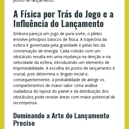
ponto de lançamento.
A Física por Trás do Jogo e a
Influência do Lançamento
Embora pareça um jogo de pura sorte, o plinko
envolve princípios básicos de física. A trajetória da
esfera é governada pela gravidade e pelas leis da
conservação de energia. Cada colisão com um
obstáculo resulta em uma mudança na direção e na
velocidade da esfera, introduzindo um elemento de
imprevisibilidade. A escolha do ponto de lançamento é
crucial, pois determina o ângulo inicial e,
consequentemente, a probabilidade de atingir os
compartimentos de maior valor. Uma análise
cuidadosa do layout do painel e da distribuição dos
obstáculos pode revelar áreas com maior potencial de
recompensa.
Dominando a Arte do Lançamento
Preciso