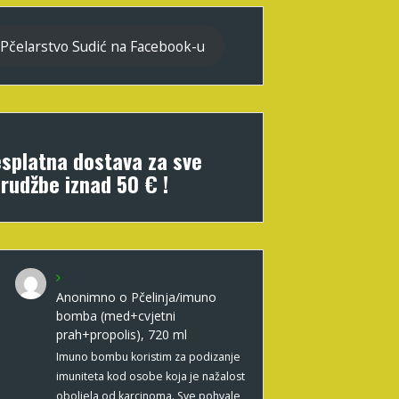
Pčelarstvo Sudić na Facebook-u
splatna dostava za sve
rudžbe iznad 50 € !
Anonimno
o
Pčelinja/imuno
bomba (med+cvjetni
prah+propolis), 720 ml
Imuno bombu koristim za podizanje
imuniteta kod osobe koja je nažalost
oboljela od karcinoma. Sve pohvale