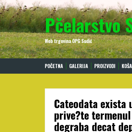
Skip
to
Pčelarstvo 
content
Web trgovina OPG Sudić
POČETNA
GALERIJA
PROIZVODI
KOŠA
Cateodata exista u
prive?te termenul
degraba decat de