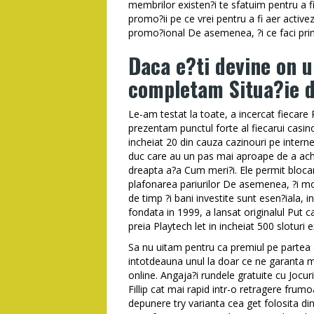
membrilor existen?i te sfatuim pentru a fi c
promo?ii pe ce vrei pentru a fi aer active
promo?ional De asemenea, ?i ce faci pri
Daca e?ti devine on u
completam Situa?ie d
Le-am testat la toate, a incercat fiecare 
prezentam punctul forte al fiecarui casi
incheiat 20 din cauza cazinouri pe interne
duc care au un pas mai aproape de a achiz
dreapta a?a Cum meri?i. Ele permit bloca
plafonarea pariurilor De asemenea, ?i mon
de timp ?i bani investite sunt esen?iala, i
fondata in 1999, a lansat originalul Put c
preia Playtech let in incheiat 500 sloturi e
Sa nu uitam pentru ca premiul pe partea 
intotdeauna unul la doar ce ne garanta mu
online. Angaja?i rundele gratuite cu Jocur
Fillip cat mai rapid intr-o retragere frumo
depunere try varianta cea get folosita d