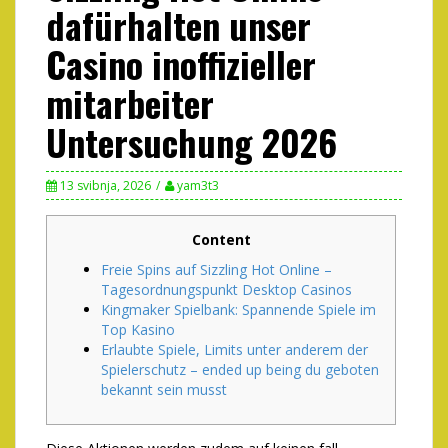
dafürhalten unser
Casino inoffizieller
mitarbeiter
Untersuchung 2026
13 svibnja, 2026
yam3t3
Content
Freie Spins auf Sizzling Hot Online –
Tagesordnungspunkt Desktop Casinos
Kingmaker Spielbank: Spannende Spiele im
Top Kasino
Erlaubte Spiele, Limits unter anderem der
Spielerschutz – ended up being du geboten
bekannt sein musst