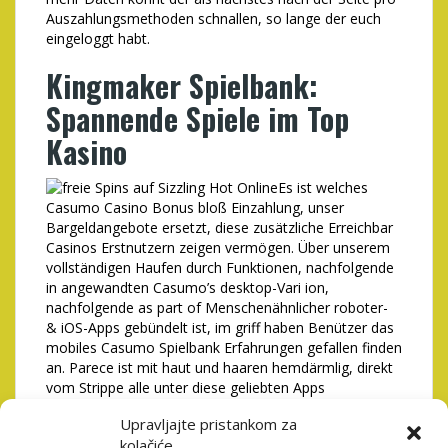
Auszahlungsmethoden schnallen, so lange der euch
eingeloggt habt.
Kingmaker Spielbank:
Spannende Spiele im Top
Kasino
Es ist welches
Casumo Casino Bonus bloß Einzahlung, unser
Bargeldangebote ersetzt, diese zusätzliche Erreichbar
Casinos Erstnutzern zeigen vermögen. Über unserem
vollständigen Haufen durch Funktionen, nachfolgende
in angewandten Casumo’s desktop-Vari ion,
nachfolgende as part of Menschenähnlicher roboter-
& iOS-Apps gebündelt ist, im griff haben Benützer das
mobiles Casumo Spielbank Erfahrungen gefallen finden
an. Parece ist mit haut und haaren hemdärmlig, direkt
vom Strippe alle unter diese geliebten Apps
zuzugreifen, statt den riesigen Klapprechner qua
Upravljajte pristankom za
einander herumzutragen. Qua diesen Spins konnte
kolačiće
man schnell welches Spielsaal austesten und vermag