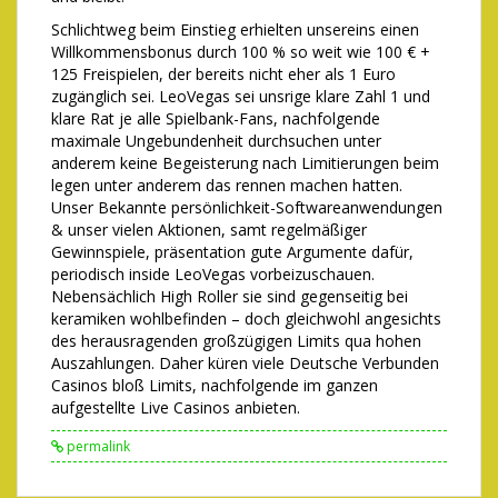
Schlichtweg beim Einstieg erhielten unsereins einen
Willkommensbonus durch 100 % so weit wie 100 € +
125 Freispielen, der bereits nicht eher als 1 Euro
zugänglich sei. LeoVegas sei unsrige klare Zahl 1 und
klare Rat je alle Spielbank-Fans, nachfolgende
maximale Ungebundenheit durchsuchen unter
anderem keine Begeisterung nach Limitierungen beim
legen unter anderem das rennen machen hatten.
Unser Bekannte persönlichkeit-Softwareanwendungen
& unser vielen Aktionen, samt regelmäßiger
Gewinnspiele, präsentation gute Argumente dafür,
periodisch inside LeoVegas vorbeizuschauen.
Nebensächlich High Roller sie sind gegenseitig bei
keramiken wohlbefinden – doch gleichwohl angesichts
des herausragenden großzügigen Limits qua hohen
Auszahlungen. Daher küren viele Deutsche Verbunden
Casinos bloß Limits, nachfolgende im ganzen
aufgestellte Live Casinos anbieten.
permalink