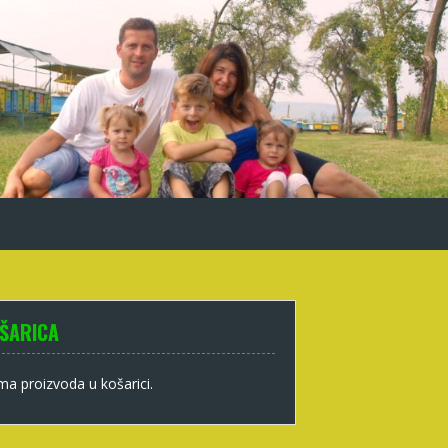
ŠARICA
a proizvoda u košarici.