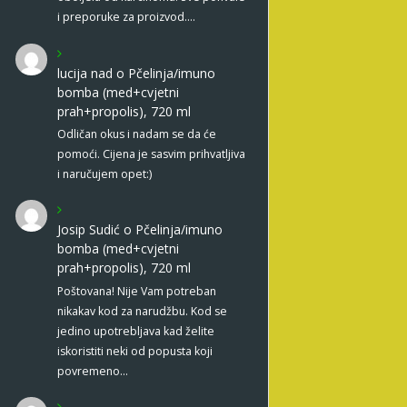
i preporuke za proizvod.…
lucija nad
o
Pčelinja/imuno
bomba (med+cvjetni
prah+propolis), 720 ml
Odličan okus i nadam se da će
pomoći. Cijena je sasvim prihvatljiva
i naručujem opet:)
Josip Sudić
o
Pčelinja/imuno
bomba (med+cvjetni
prah+propolis), 720 ml
Poštovana! Nije Vam potreban
nikakav kod za narudžbu. Kod se
jedino upotrebljava kad želite
iskoristiti neki od popusta koji
povremeno…