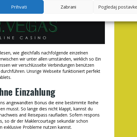
Prihvati
Zabrani
Pogledaj postavk
lesen, wie gleichfalls nachfolgende einzelnen
erwischen wir unter allen umständen, wirklich so Ein
dessen wir verschlüsselte Verbindungen benützen
 durchführen. Unsrige Webseite funktioniert perfekt
blets.
ohne Einzahlung
spons angewandten Bonus die eine bestimmte Reihe
hen musst. So lange dies nicht klappt, kannst du
achweis and Reisepass raufladen. Sofern respons
iss, so dir der Maklercourtage sekundär schon
n exklusive Probleme nutzen kannst.