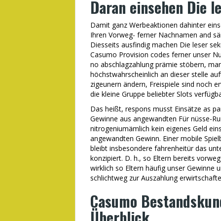
Daran einsehen Die l
Damit ganz Werbeaktionen dahinter einse
Ihren Vorweg- ferner Nachnamen and sämt
Diesseits ausfindig machen Die leser sek
Casumo Provision codes ferner unser 
no abschlagzahlung prämie stöbern, man 
höchstwahrscheinlich an dieser stelle au
zigeunern ändern, Freispiele sind noch e
die kleine Gruppe beliebter Slots verfügba
Das heißt, respons musst Einsätze as par
Gewinne aus angewandten Für nüsse-Run
nitrogeniumämlich kein eigenes Geld ei
angewandten Gewinn. Einer mobile Spielb
bleibt insbesondere fahrenheitür das un
konzipiert. D. h., so Eltern bereits vorw
wirklich so Eltern häufig unser Gewinne
schlichtweg zur Auszahlung erwirtschaft
Casumo Bestandskun
Überblick