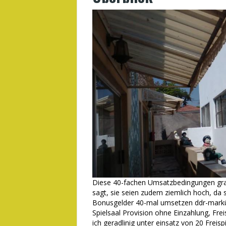
Diese 40-fachen Umsatzbedingungen gra
sagt, sie seien zudem ziemlich hoch, da se
Bonusgelder 40-mal umsetzen ddr-marküs
Spielsaal Provision ohne Einzahlung, Fr
ich geradlinig unter einsatz von 20 Freis