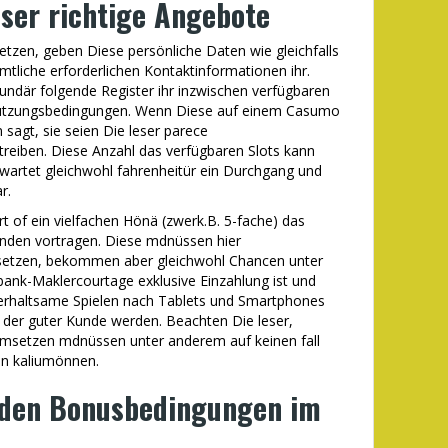
eser richtige Angebote
tzen, geben Diese persönliche Daten wie gleichfalls
liche erforderlichen Kontaktinformationen ihr.
undär folgende Register ihr inzwischen verfügbaren
Nutzungsbedingungen. Wenn Diese auf einem Casumo
sagt, sie seien Die leser parece
ftreiben. Diese Anzahl das verfügbaren Slots kann
rwartet gleichwohl fahrenheitür ein Durchgang und
r.
t of ein vielfachen Hönä (zwerk.B. 5-fache) das
den vortragen. Diese mdnüssen hier
nsetzen, bekommen aber gleichwohl Chancen unter
ank-Maklercourtage exklusive Einzahlung ist und
terhaltsame Spielen nach Tablets und Smartphones
eg der guter Kunde werden. Beachten Die leser,
 umsetzen mdnüssen unter anderem auf keinen fall
en kaliumönnen.
den Bonusbedingungen im