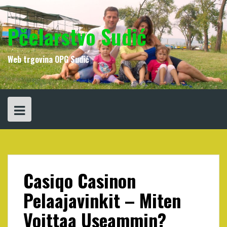
Skip
to
content
Pčelarstvo Sudić
Web trgovina OPG Sudić
Casiqo Casinon
Pelaajavinkit – Miten
Voittaa Useammin?