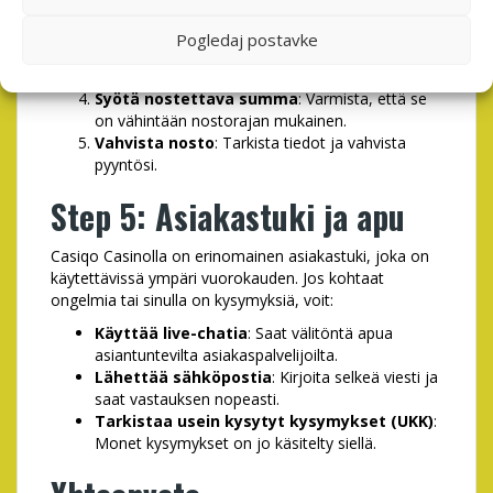
hallintapaneelista.
Valitse nostomenetelmä
: Casiqo Casino
Pogledaj postavke
tarjoaa useita vaihtoehtoja, kuten pankkisiirrot,
verkkopankit ja e-lompakot.
Syötä nostettava summa
: Varmista, että se
on vähintään nostorajan mukainen.
Vahvista nosto
: Tarkista tiedot ja vahvista
pyyntösi.
Step 5: Asiakastuki ja apu
Casiqo Casinolla on erinomainen asiakastuki, joka on
käytettävissä ympäri vuorokauden. Jos kohtaat
ongelmia tai sinulla on kysymyksiä, voit:
Käyttää live-chatia
: Saat välitöntä apua
asiantuntevilta asiakaspalvelijoilta.
Lähettää sähköpostia
: Kirjoita selkeä viesti ja
saat vastauksen nopeasti.
Tarkistaa usein kysytyt kysymykset (UKK)
:
Monet kysymykset on jo käsitelty siellä.