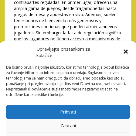
contrapartes reguladas. En primer lugar, ofrecen una
amplia gama de juegos, desde tragamonedas hasta
juegos de mesa y apuestas en vivo. Además, suelen
tener bonos de bienvenida más generosos y
promociones continuas que pueden atraer a nuevos
jugadores. Sin embargo, la falta de regulación significa
que los jugadores no tienen acceso a mecanismos de
resolución de disputas, lo que puede ser un gran
Upravljajte pristankom za
inconveniente si surgen problemas. También es
kolačiće
importante mencionar que la seguridad de los datos
personales y financieros puede no estar garantizada
Da bismo pružili najbolje iskustvo, koristimo tehnologije poput kolačića
en estos sitios, lo que representa un riesgo adicional
za čuvanje i/ili pristup informacijama o uređaju. Suglasnost s ovim
para los jugadores.
tehnologijama će nam omogućiti da obrađujemo podatke kao što su
ponašanje pri pregledavanju ili jedinstveni ID-ovi na ovoj web stranici.
Ejemplos Prácticos y Casos
Nepristanak ili povlačenje suglasnosti može negativno utjecati na
određene karakteristike i funkcije.
de Uso
Imaginemos a un jugador experimentado que busca
Prihvati
nuevas experiencias de juego. Este jugador podría
sentirse atraído por un casino sin licencia que ofrece
Zabrani
un bono de bienvenida del 200% en su primer
depósito. Sin embargo, al registrarse, se da cuenta de