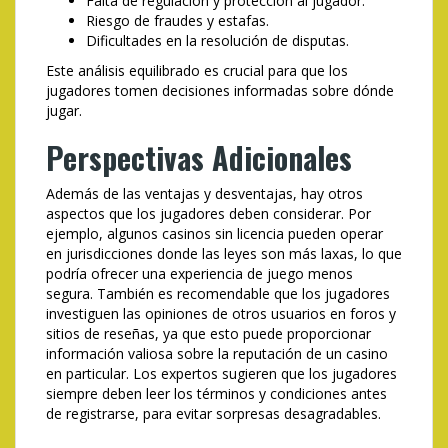
Falta de regulación y protección al jugador.
Riesgo de fraudes y estafas.
Dificultades en la resolución de disputas.
Este análisis equilibrado es crucial para que los
jugadores tomen decisiones informadas sobre dónde
jugar.
Perspectivas Adicionales
Además de las ventajas y desventajas, hay otros
aspectos que los jugadores deben considerar. Por
ejemplo, algunos casinos sin licencia pueden operar
en jurisdicciones donde las leyes son más laxas, lo que
podría ofrecer una experiencia de juego menos
segura. También es recomendable que los jugadores
investiguen las opiniones de otros usuarios en foros y
sitios de reseñas, ya que esto puede proporcionar
información valiosa sobre la reputación de un casino
en particular. Los expertos sugieren que los jugadores
siempre deben leer los términos y condiciones antes
de registrarse, para evitar sorpresas desagradables.