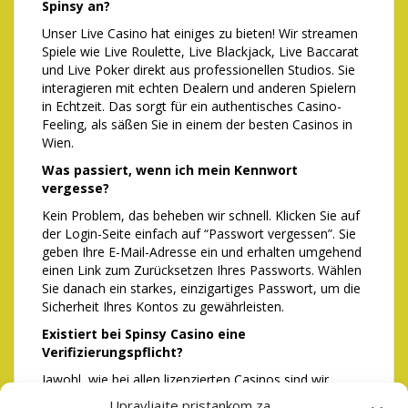
Spinsy an?
Unser Live Casino hat einiges zu bieten! Wir streamen
Spiele wie Live Roulette, Live Blackjack, Live Baccarat
und Live Poker direkt aus professionellen Studios. Sie
interagieren mit echten Dealern und anderen Spielern
in Echtzeit. Das sorgt für ein authentisches Casino-
Feeling, als säßen Sie in einem der besten Casinos in
Wien.
Was passiert, wenn ich mein Kennwort
vergesse?
Kein Problem, das beheben wir schnell. Klicken Sie auf
der Login-Seite einfach auf “Passwort vergessen”. Sie
geben Ihre E-Mail-Adresse ein und erhalten umgehend
einen Link zum Zurücksetzen Ihres Passworts. Wählen
Sie danach ein starkes, einzigartiges Passwort, um die
Sicherheit Ihres Kontos zu gewährleisten.
Existiert bei Spinsy Casino eine
Verifizierungspflicht?
Jawohl, wie bei allen lizenzierten Casinos sind wir
gesetzlich verpflichtet, die Identität unserer Spieler zu
Upravljajte pristankom za