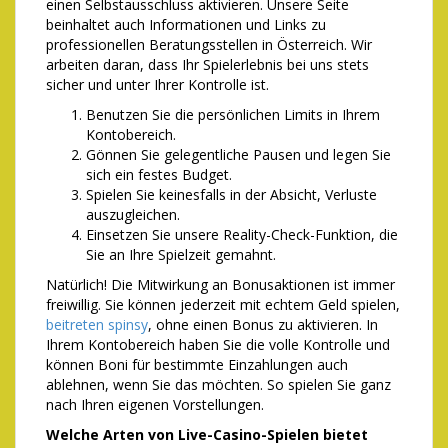
einen Selbstausschluss aktivieren. Unsere Seite
beinhaltet auch Informationen und Links zu
professionellen Beratungsstellen in Österreich. Wir
arbeiten daran, dass Ihr Spielerlebnis bei uns stets
sicher und unter Ihrer Kontrolle ist.
Benutzen Sie die persönlichen Limits in Ihrem
Kontobereich.
Gönnen Sie gelegentliche Pausen und legen Sie
sich ein festes Budget.
Spielen Sie keinesfalls in der Absicht, Verluste
auszugleichen.
Einsetzen Sie unsere Reality-Check-Funktion, die
Sie an Ihre Spielzeit gemahnt.
Natürlich! Die Mitwirkung an Bonusaktionen ist immer
freiwillig. Sie können jederzeit mit echtem Geld spielen,
beitreten spinsy
, ohne einen Bonus zu aktivieren. In
Ihrem Kontobereich haben Sie die volle Kontrolle und
können Boni für bestimmte Einzahlungen auch
ablehnen, wenn Sie das möchten. So spielen Sie ganz
nach Ihren eigenen Vorstellungen.
Welche Arten von Live-Casino-Spielen bietet