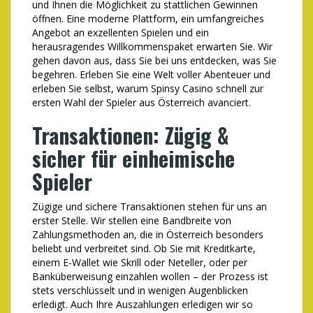
und Ihnen die Möglichkeit zu stattlichen Gewinnen
öffnen. Eine moderne Plattform, ein umfangreiches
Angebot an exzellenten Spielen und ein
herausragendes Willkommenspaket erwarten Sie. Wir
gehen davon aus, dass Sie bei uns entdecken, was Sie
begehren. Erleben Sie eine Welt voller Abenteuer und
erleben Sie selbst, warum Spinsy Casino schnell zur
ersten Wahl der Spieler aus Österreich avanciert.
Transaktionen: Zügig &
sicher für einheimische
Spieler
Zügige und sichere Transaktionen stehen für uns an
erster Stelle. Wir stellen eine Bandbreite von
Zahlungsmethoden an, die in Österreich besonders
beliebt und verbreitet sind. Ob Sie mit Kreditkarte,
einem E-Wallet wie Skrill oder Neteller, oder per
Banküberweisung einzahlen wollen – der Prozess ist
stets verschlüsselt und in wenigen Augenblicken
erledigt. Auch Ihre Auszahlungen erledigen wir so