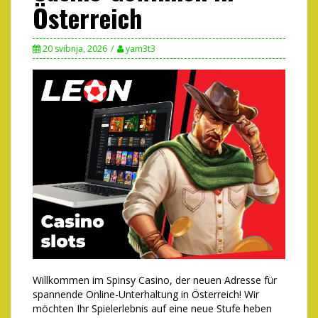
Österreich
20 svibnja, 2026
yam3t3
Willkommen im Spinsy Casino, der neuen Adresse für
spannende Online-Unterhaltung in Österreich! Wir
möchten Ihr Spielerlebnis auf eine neue Stufe heben