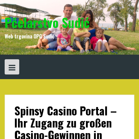
Skip
to
content
Pčelarstvo Sudić
Web trgovina OPG Sudić
Spinsy Casino Portal –
Ihr Zugang zu großen
Casino-Gewinnen in