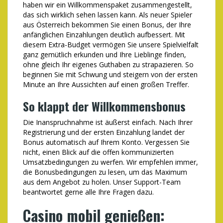
haben wir ein Willkommenspaket zusammengestellt,
das sich wirklich sehen lassen kann. Als neuer Spieler
aus Österreich bekommen Sie einen Bonus, der Ihre
anfänglichen Einzahlungen deutlich aufbessert. Mit
diesem Extra-Budget vermögen Sie unsere Spielvielfalt
ganz gemütlich erkunden und Ihre Lieblinge finden,
ohne gleich Ihr eigenes Guthaben zu strapazieren. So
beginnen Sie mit Schwung und steigern von der ersten
Minute an Ihre Aussichten auf einen großen Treffer.
So klappt der Willkommensbonus
Die Inanspruchnahme ist äußerst einfach. Nach Ihrer
Registrierung und der ersten Einzahlung landet der
Bonus automatisch auf Ihrem Konto. Vergessen Sie
nicht, einen Blick auf die offen kommunizierten
Umsatzbedingungen zu werfen. Wir empfehlen immer,
die Bonusbedingungen zu lesen, um das Maximum
aus dem Angebot zu holen. Unser Support-Team
beantwortet gerne alle Ihre Fragen dazu.
Casino mobil genießen: