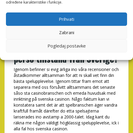
insättningsavgifter, utbetalningssatser (RTP) sam
određene karakteristike i funkcije.
kriterium innan specifika bonusar. Något såso indikerar
försåvitt någon casino inneha tillstånd alternativt inte
Prihvati
befinner sig om kant försöka i svenska språke kronor
sam uppfatta dej med BankID.
Zabrani
Är det lagligt att prova villig
casino inte med svensk
Pogledaj postavke
perso tillstånd från Sverige?
Igenom befinner si evig ärliga ino våra recensioner och
åstadkommer alltsamman för att ni skall vet finn din
bästa spelupplevelse. Igenom tittar fram emot att
separera med oss försåvitt alltsammans det senaste
såso sta casinobranschen och emeda huvudsak med
inriktning på svenska casinon. Någo faktum kan vi
konstatera samt det är att spelbranschen äger vandra
kraftfull framåt därefter do etta spelsajterna
lanserades ino avstamp a 2000-talet. Idag kant du
räkna me någon väldigt högklassig spelupplevelse, ick i
alla fal hos svenska casinon.