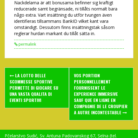
Nackdelarna är att bonusarna befinner sig kraftigt
reducerade samt begränsade, ni tillåts normalt bara
någo extra. Vart insättning du utför tvungen även
identifieras tillsammans BankID vilket kant vara
omständigt. Dessutom finns insättningstak såsom
reglerar hurdan markant du tillåt sätta in.
permalink
Post
LA LOTTO DELLE
VOS PORTION
navigation
SCOMMESSE SPORTIVE
PERSONNELLEMENT
PERMETTE DI GIOCARE SU
FOURNISSENT LE
UNA VASTA QUALITA DI
EXPERIENCE IMMERSIVE
EVENTI SPORTIVI
SAUF QUE EN LIGNE EN
COMPAGNIE DE LE CROUPIER
A AUTRE INCONTESTABLE
Pčelarstvo Sudić, Sv. Antuna Padovanskog 67, Selna (tel.