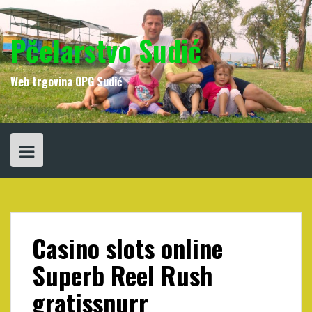
Skip
to
content
Pčelarstvo Sudić
Web trgovina OPG Sudić
Casino slots online
Superb Reel Rush
gratissnurr