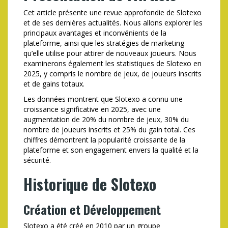
Cet article présente une revue approfondie de Slotexo
et de ses dernières actualités. Nous allons explorer les
principaux avantages et inconvénients de la
plateforme, ainsi que les stratégies de marketing
qu’elle utilise pour attirer de nouveaux joueurs. Nous
examinerons également les statistiques de Slotexo en
2025, y compris le nombre de jeux, de joueurs inscrits
et de gains totaux.
Les données montrent que Slotexo a connu une
croissance significative en 2025, avec une
augmentation de 20% du nombre de jeux, 30% du
nombre de joueurs inscrits et 25% du gain total. Ces
chiffres démontrent la popularité croissante de la
plateforme et son engagement envers la qualité et la
sécurité.
Historique de Slotexo
Création et Développement
Slotexo a été créé en 2010 par un groupe