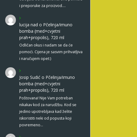
i preporuke za proizvod.…
lucija nad
o
Pčelinja/imuno
bomba (med+cvjetni
prah+propolis), 720 ml
Odličan okus i nadam se da će
pomoći. Cijena je sasvim prihvatljiva
i naručujem opet:)
Josip Sudić
o
Pčelinja/imuno
bomba (med+cvjetni
prah+propolis), 720 ml
Poštovana! Nije Vam potreban
nikakav kod za narudžbu. Kod se
jedino upotrebljava kad želite
iskoristiti neki od popusta koji
povremeno…