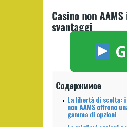
Casino non AAMS i
svantaggi
G
Содержимое
La libertà di scelta: 
non AAMS offrono un
gamma di opzioni