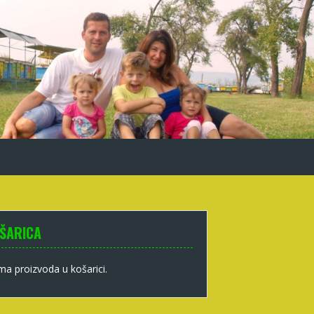
ŠARICA
a proizvoda u košarici.