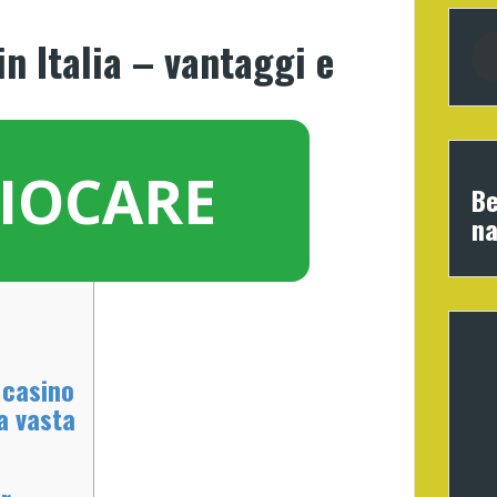
n Italia – vantaggi e
IOCARE
Be
na
i casino
a vasta