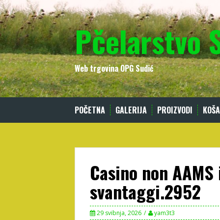
Skip
to
Pčelarstvo 
content
Web trgovina OPG Sudić
POČETNA
GALERIJA
PROIZVODI
KOŠA
Casino non AAMS i
svantaggi.2952
29 svibnja, 2026
yam3t3