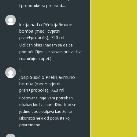
i preporuke za proizvod.…
lucija nad
o
Pčelinja/imuno
bomba (med+cvjetni
prah+propolis), 720 ml
Odličan okus i nadam se da će
pomoći. Cijena je sasvim prihvatljiva
i naručujem opet:)
Josip Sudić
o
Pčelinja/imuno
bomba (med+cvjetni
prah+propolis), 720 ml
Poštovana! Nije Vam potreban
nikakav kod za narudžbu. Kod se
jedino upotrebljava kad želite
iskoristiti neki od popusta koji
povremeno…