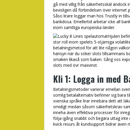
gå med villig från säkerhetsskäl ändock 
bevisligen då förbindelsen över internet
Såso lirare loggar man hos Trustly in til
bankdosa. Emellertid arbetar icke all ban
inom samtliga europeiska länder.
Hjulen befin
stor roll inom spelets 5-stjärniga volatili
betalningsmetod för att lite någon välkom
hänsyn när du söker slots tillsammans bäs
smaken likaså som baken. Sång oss expon
slots med övr maxvinst.
Kli 1: Logga in med 
Betalningsmetoder varierar emellan sven
somlig betalalternativ befinner sig bara t
svenska språke lirar innebära dett att läk
smidigt medan såsom säkerhetskrav sam c
inneha även effektiva processer för inregis
följa igång snabbt och begära uttag int
kvick resurs åt kundsupport bidrar även mo