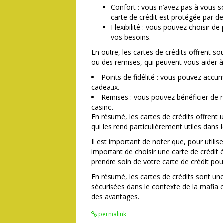
Confort : vous n’avez pas à vous s
carte de crédit est protégée par d
Flexibilité : vous pouvez choisir de
vos besoins.
En outre, les cartes de crédits offrent so
ou des remises, qui peuvent vous aider à
Points de fidélité : vous pouvez acc
cadeaux.
Remises : vous pouvez bénéficier de 
casino.
En résumé, les cartes de crédits offrent u
qui les rend particulièrement utiles dans 
Il est important de noter que, pour utilise
important de choisir une carte de crédit é
prendre soin de votre carte de crédit pour
En résumé, les cartes de crédits sont une
sécurisées dans le contexte de la mafia ca
des avantages.
permalink