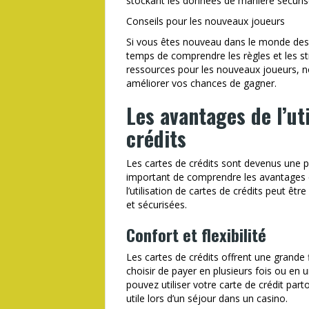
stockant les données de manière sécuris
Conseils pour les nouveaux joueurs
Si vous êtes nouveau dans le monde des c
temps de comprendre les règles et les str
ressources pour les nouveaux joueurs, n
améliorer vos chances de gagner.
Les avantages de l’ut
crédits
Les cartes de crédits sont devenus une par
important de comprendre les avantages qu
l’utilisation de cartes de crédits peut êtr
et sécurisées.
Confort et flexibilité
Les cartes de crédits offrent une grande f
choisir de payer en plusieurs fois ou en 
pouvez utiliser votre carte de crédit part
utile lors d’un séjour dans un casino.