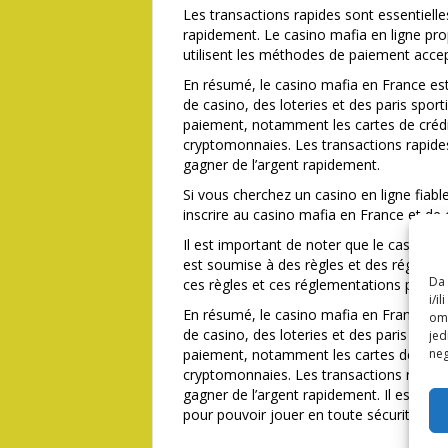
Les transactions rapides sont essentielle
rapidement. Le casino mafia en ligne pro
utilisent les méthodes de paiement acce
En résumé, le casino mafia en France est
de casino, des loteries et des paris spor
paiement, notamment les cartes de crédits
cryptomonnaies. Les transactions rapides
gagner de l’argent rapidement.
Si vous cherchez un casino en ligne fia
inscrire au casino mafia en France et 
Il est important de noter que le casino m
est soumise à des règles et des réglement
Da 
ces règles et ces réglementations pour p
i/i
En résumé, le casino mafia en France est
omo
de casino, des loteries et des paris spor
jed
paiement, notamment les cartes de crédits
neg
cryptomonnaies. Les transactions rapides
gagner de l’argent rapidement. Il est imp
pour pouvoir jouer en toute sécurité.