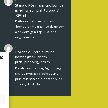
Stana
o
Pčelinja/imuno bomba
(med+cvjetni prah+propolis),
720 ml
Poštovani Zelim naručiti ovu
“bombu” ali me traži kod da upišem
a ne vidim ga nigdje! Hvala na
odgovoru! Lp
Božena
o
Pčelinja/imuno
bomba (med+cvjetni
prah+propolis), 720 ml
Koristim ovo za svog 4-godišnjeg
sina od prosinca prošle godine,
primjetila sam da je od tada puno
zdraviji, ukoliko bi…
e