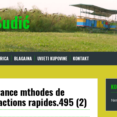
Sudić
RICA
BLAGAJNA
UVJETI KUPOVINE
KONTAKT
KO
rance mthodes de
actions rapides.495 (2)
Nem