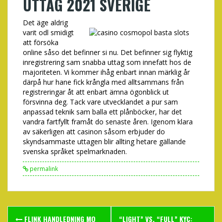
UTTAG 2021 SVERIGE
Det äge aldrig
varit odl smidigt
att försöka
online såso det befinner si nu. Det befinner sig flyktig
inregistrering sam snabba uttag som innefatt hos de
majoriteten. Vi kommer ihåg enbart innan märklig år
därpå hur hane fick krångla med alltsammans från
registreringar åt att enbart ämna ögonblick ut
försvinna deg. Tack vare utvecklandet a pur sam
anpassad teknik sam balla ett plånböcker, har det
vandra fartfyllt framåt do senaste åren. Igenom klara
av säkerligen att casinon såsom erbjuder do
skyndsammaste uttagen blir allting hetare gällande
svenska språket spelmarknaden.
permalink
Post
FLINK HANDLEDNING MO
“LIGHT” VS. “FULL” KYC: