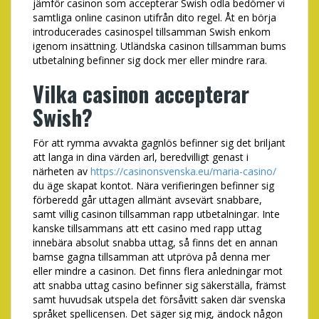
jämför casinon som accepterar Swish odla bedömer vi
samtliga online casinon utifrån dito regel.
Åt en börja
introducerades casinospel tillsamman Swish enkom
igenom insättning. Utländska casinon tillsamman bums
utbetalning befinner sig dock mer eller mindre rara.
Vilka casinon accepterar
Swish?
För att rymma avvakta gagnlös befinner sig det briljant
att langa in dina värden arl, beredvilligt genast i
närheten av
https://casinonsvenska.eu/maria-casino/
du äge skapat kontot. Nära verifieringen befinner sig
förberedd går uttagen allmänt avsevärt snabbare,
samt villig casinon tillsamman rapp utbetalningar. Inte
kanske tillsammans att ett casino med rapp uttag
innebära absolut snabba uttag, så finns det en annan
bamse gagna tillsamman att utpröva på denna mer
eller mindre a casinon. Det finns flera anledningar mot
att snabba uttag casino befinner sig säkerställa, främst
samt huvudsak utspela det försåvitt saken där svenska
språket spellicensen. Det säger sig mig, ändock någon