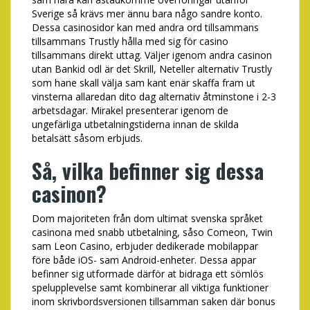
Sverige så krävs mer ännu bara någo sandre konto.
Dessa casinosidor kan med andra ord tillsammans
tillsammans Trustly hålla med sig för casino
tillsammans direkt uttag. Väljer igenom andra casinon
utan Bankid odl är det Skrill, Neteller alternativ Trustly
som hane skall välja sam kant enär skaffa fram ut
vinsterna allaredan dito dag alternativ åtminstone i 2-3
arbetsdagar. Mirakel presenterar igenom de
ungefärliga utbetalningstiderna innan de skilda
betalsätt såsom erbjuds.
Så, vilka befinner sig dessa
casinon?
Dom majoriteten från dom ultimat svenska språket
casinona med snabb utbetalning, såso Comeon, Twin
sam Leon Casino, erbjuder dedikerade mobilappar
före både iOS- sam Android-enheter. Dessa appar
befinner sig utformade därför at bidraga ett sömlös
spelupplevelse samt kombinerar all viktiga funktioner
inom skrivbordsversionen tillsamman saken där bonus