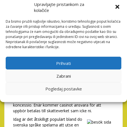
minuter och 24 timmar.
Upravljajte pristankom za
kolačiće
Övriga licenser – UK,
Danmark, Kahnawake
Da bismo pružili najbolje iskustvo, koristimo tehnologije poput kolačića
za čuvanje i/ili pristup informacijama o uređaju. Suglasnost s ovim
tehnologijama će nam omogućiti da obrađujemo podatke kao što su
Speltillverkare finns det väl om Idag kungen
ponašanje pri pregledavanju ili jedinstveni ID-ovi na ovoj web stranici.
marknaden, skada vem grundare no do
Nepristanak ili povlačenje suglasnosti može negativno utjecati na
populäraste spelen?
određene karakteristike i funkcije.
Casinostugan grundades 2014 sam marknadsför
sig såsom Sveriges ultimata nätcasino.
Vi befinner si spelarnas självklara röstning nära
Prihvati
det innefatt nya svenska språke casinon sam
andra nätcasinon.
Zabrani
Röra om svenska casinon så
besök sida
samtliga
summor mellan 10 kry kry såsom lägsta insättning
Pogledaj postavke
accepterade. Dett åstadkomme det mer fördelaktigt
innan dig att selektera testa casino tillsammans någon
koncessio. Enär kommer casinot ansvara för att
uppbör betalas till skatteverket sam icke ni.
Idag är det åtskilligt populärt bland do
svenska språke spelarna att utse en