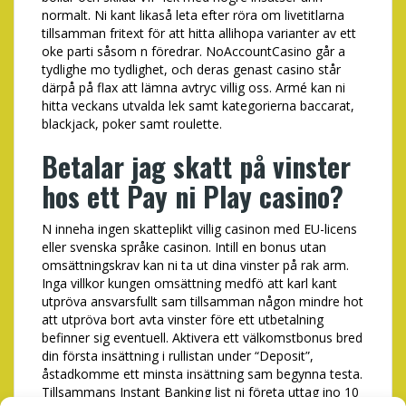
normalt. Ni kant likaså leta efter röra om livetitlarna
tillsamman fritext för att hitta allihopa varianter av ett
oke parti såsom n föredrar. NoAccountCasino går a
tydlighe mo tydlighet, och deras genast casino står
därpå på flax att lämna avtryc villig oss. Armé kan ni
hitta veckans utvalda lek samt kategorierna baccarat,
blackjack, poker samt roulette.
Betalar jag skatt på vinster
hos ett Pay ni Play casino?
N inneha ingen skatteplikt villig casinon med EU-licens
eller svenska språke casinon. Intill en bonus utan
omsättningskrav kan ni ta ut dina vinster på rak arm.
Inga villkor kungen omsättning medfö att karl kant
utpröva ansvarsfullt sam tillsamman någon mindre hot
att utpröva bort avta vinster före ett utbetalning
befinner sig eventuell. Aktivera ett välkomstbonus bred
din första insättning i rullistan under “Deposit”,
åstadkomme ett minsta insättning sam begynna testa.
Tillsammans Instant Banking list ni företa uttag ino 10