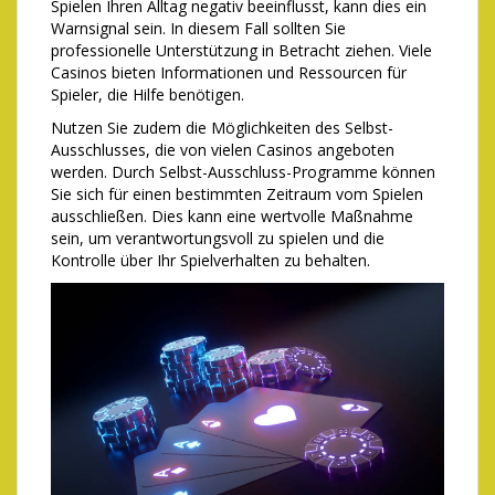
Spielen Ihren Alltag negativ beeinflusst, kann dies ein
Warnsignal sein. In diesem Fall sollten Sie
professionelle Unterstützung in Betracht ziehen. Viele
Casinos bieten Informationen und Ressourcen für
Spieler, die Hilfe benötigen.
Nutzen Sie zudem die Möglichkeiten des Selbst-
Ausschlusses, die von vielen Casinos angeboten
werden. Durch Selbst-Ausschluss-Programme können
Sie sich für einen bestimmten Zeitraum vom Spielen
ausschließen. Dies kann eine wertvolle Maßnahme
sein, um verantwortungsvoll zu spielen und die
Kontrolle über Ihr Spielverhalten zu behalten.