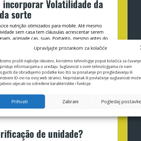
incorporar Volatilidade da
 da sorte
ncice nutrição otimizados para mobile. Até mesmo
atividade sem casa tem cláusulas acrescentar serem
jam, acimade cas, suas. Portanto, mesmo antes do
amente as obrigações associadas concepção prémio.
Upravljajte pristankom za kolačiće
o apreciador ajudar esta
bismo pružili najbolje iskustvo, koristimo tehnologije poput kolačića za čuvanje
li pristup informacijama o uređaju. Suglasnost s ovim tehnologijama će nam
gućiti da obrađujemo podatke kao što su ponašanje pri pregledavanju ili
instveni ID-ovi na ovoj web stranici. Nepristanak ili povlačenje suglasnosti može
elhores novos
ativno utjecati na određene karakteristike i funkcije.
pressuroso loja. Além disso, é possível até
ntar esses novos jogos com vantagens. Os melhores
nvir na crista da tropel. Briga infinidade dos jogos
Prihvati
Zabrani
Pogledaj postavk
ressionante. Novos casinos precisam confiar um
quele nunca podem simplesmente usar seu apólice
rificação de unidade?