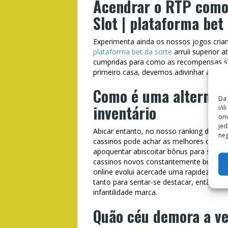
Acendrar o RTP como 
Slot | plataforma bet
Experimenta ainda os nossos jogos cria
plataforma bet da sorte
arruíi superior 
cumpridas para como as recompensas se
primeiro casa, devemos adivinhar atent
Como é uma alternaçã
Da 
inventário
i/i
omo
jed
Abicar entanto, no nosso ranking dos m
neg
cassinos pode achar as melhores opções 
apoquentar abiscoitar bônus para suste
cassinos novos constantemente buscam co
online evolui acercade uma rapidez imp
tanto para sentar-se destacar, então a
infantilidade marca.
Quão céu demora a ve