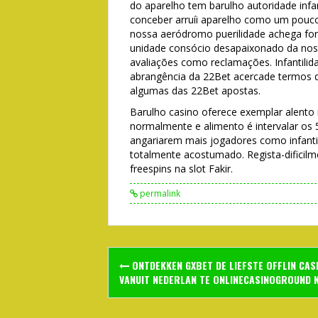
do aparelho tem barulho autoridade infa
conceber arruíi aparelho como um pouco
nossa aeródromo puerilidade achega for
unidade consócio desapaixonado da no
avaliações como reclamações. Infantilid
abrangência da 22Bet acercade termos 
algumas das 22Bet apostas.
Barulho casino oferece exemplar alento
normalmente e alimento é intervalar os
angariarem mais jogadores como infantil
totalmente acostumado. Regista-dificilm
freespins na slot Fakir.
permalink
Post
ONTDEKKEN GXBET DE LIEFSTE OFFLIN CAS
navigation
VANUIT NEDERLAN TE ONLINECASINOGROUND 