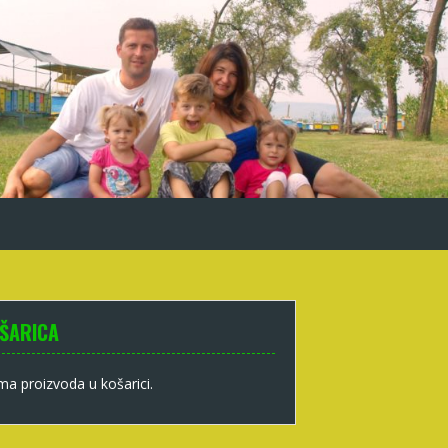
ŠARICA
a proizvoda u košarici.