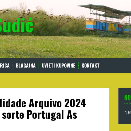
Sudić
RICA
BLAGAJNA
UVJETI KUPOVINE
KONTAKT
KO
ilidade Arquivo 2024
 sorte Portugal As
Nem