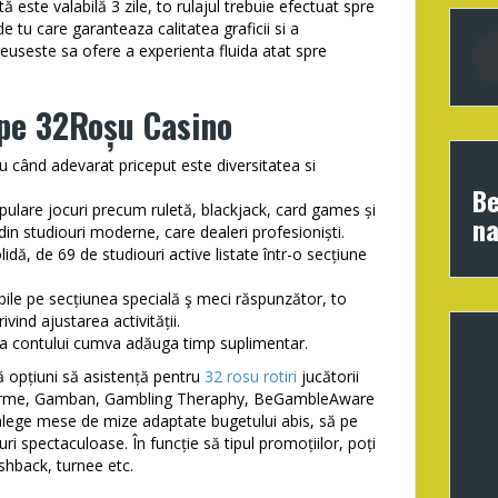
ă este valabilă 3 zile, to rulajul trebuie efectuat spre
e tu care garanteaza calitatea graficii si a
reuseste sa ofere a experienta fluida atat spre
 pe 32Roșu Casino
 când adevarat priceput este diversitatea si
Be
pulare jocuri precum ruletă, blackjack, card games și
na
in studiouri moderne, care dealeri profesioniști.
olidă, de 69 de studiouri active listate într-o secțiune
bile pe secțiunea specială ş meci răspunzător, to
ivind ajustarea activității.
area contului cumva adăuga timp suplimentar.
 opțiuni să asistență pentru
32 rosu rotiri
jucătorii
erme, Gamban, Gambling Theraphy, BeGambleAware
lege mese de mize adaptate bugetului abis, să pe
i spectaculoase. În funcție să tipul promoțiilor, poți
shback, turnee etc.