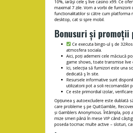
10%, iarăşi cele ş live casino x99. Ce ofert
maximal 7 zile.
Vom a vorbi de furnizorii d
functionalitatilor si către cum platforma 
desktop, cat si spre mobil.
Bonusuri și promoții
Ce executa bingo-ul ş de 32Rosu
atmosfera sociala.
Aici, poți ademeni cele măciucă po
game shows, toate transmise live d
Ici, selecția să furnizori este una s
dedicată ş în site.
Resursele informative sunt disponi
utilizatorii pot a soli recomandări pr
Ce este primordial izolar, verific
Opțiunea ş autoexcludere este dublată să
care probleme ş pe QuitGamble, Recov
și Gamblers Anonymous. Întâmpla, poți a
mize smeri până în mese VIP când câștigur
poseda tocmac multe active – sloturi, ca