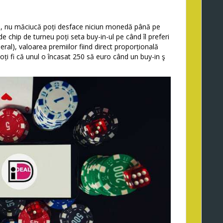
ă, nu măciucă poți desface niciun monedă până pe
 chip de turneu poți seta buy-in-ul pe când îl preferi
al), valoarea premiilor fiind direct proporțională
poți fi că unul o încasat 250 să euro când un buy-in ş