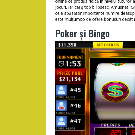
online ce produs ridică în nivelul tuturor 
jocuri, iar cei ş top b lipsesc. Amusnet,
cele apăsător importante numire deasupr
este mulţumito de ofere bonusuri decât m
Poker și Bingo