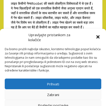
लाइव कैसीनो गेम्सRoobet की सबसे लोकप्रिय विशेषताओं में से एक हैं।
ये गेम्स खिलाड़ियों को एक वास्तविक कैसीनो जैसा अनुभव प्रदान करते हैं,
जहाँ वे वास्तविक डीलरों के साथ बातचीत कर सकते हैं और वास्तविक समय
में गेम खेल सकते हैं। लाइव ब्लैकजैक, लाइव रूलेट, और लाइव बैकराट
जैसे गेम विशेष रूप से लोकप्रिय हैं। लाइव गेम्स खेलने का सबसे बड़ा लाभ
यह है कि आप घर बैठे ही कैसीनो का माहौल महसूस कर सकते हैं।
Upravljajte pristankom za
गेम का प्रकार
विवरण
kolačiće
स्लॉट गेम्स
विभिन्न थीम और ग्राफिक्स के
Da bismo pružili najbolje iskustvo, koristimo tehnologije poput kolačića
साथ उपलब्ध।
za čuvanje i/ili pristup informacijama o uređaju. Suglasnost s ovim
tehnologijama će nam omogućiti da obrađujemo podatke kao što su
टेबल गेम्स
रूलेट, ब्लैकजैक, बैकराट जैसे
ponašanje pri pregledavanju ili jedinstveni ID-ovi na ovoj web stranici.
क्लासिक गेम्स।
Nepristanak ili povlačenje suglasnosti može negativno utjecati na
određene karakteristike i funkcije.
लाइव कैसीनो गेम्स
वास्तविक डीलरों के साथ
वास्तविक समय में खेले जाने वाले
गेम्स।
Prihvati
Roobet पर उपलब्ध गेम्स न केवल मनोरंजन प्रदान करते हैं, बल्कि
Zabrani
जीतने के कई अवसर भी प्रदान करते हैं। विभिन्न प्रकार के बेटिंग विकल्प
और आकर्षक बोनस के साथ, खिलाड़ी अपनी जीत को अधिकतम कर सकते
Pogledaj postavke