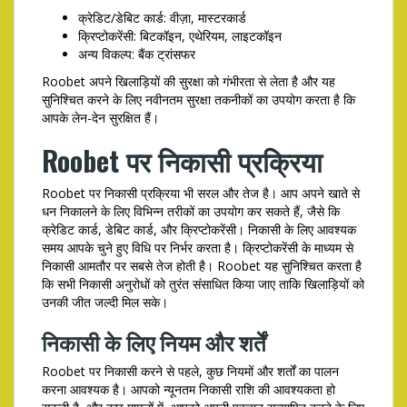
क्रेडिट/डेबिट कार्ड: वीज़ा, मास्टरकार्ड
क्रिप्टोकरेंसी: बिटकॉइन, एथेरियम, लाइटकॉइन
अन्य विकल्प: बैंक ट्रांसफर
Roobet अपने खिलाड़ियों की सुरक्षा को गंभीरता से लेता है और यह
सुनिश्चित करने के लिए नवीनतम सुरक्षा तकनीकों का उपयोग करता है कि
आपके लेन-देन सुरक्षित हैं।
Roobet पर निकासी प्रक्रिया
Roobet पर निकासी प्रक्रिया भी सरल और तेज है। आप अपने खाते से
धन निकालने के लिए विभिन्न तरीकों का उपयोग कर सकते हैं, जैसे कि
क्रेडिट कार्ड, डेबिट कार्ड, और क्रिप्टोकरेंसी। निकासी के लिए आवश्यक
समय आपके चुने हुए विधि पर निर्भर करता है। क्रिप्टोकरेंसी के माध्यम से
निकासी आमतौर पर सबसे तेज होती है। Roobet यह सुनिश्चित करता है
कि सभी निकासी अनुरोधों को तुरंत संसाधित किया जाए ताकि खिलाड़ियों को
उनकी जीत जल्दी मिल सके।
निकासी के लिए नियम और शर्तें
Roobet पर निकासी करने से पहले, कुछ नियमों और शर्तों का पालन
करना आवश्यक है। आपको न्यूनतम निकासी राशि की आवश्यकता हो