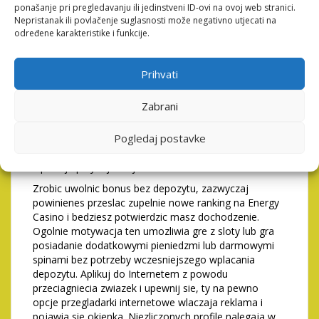
depozytu, mozna uzyc tylko do automacie Wild Bison
ponašanje pri pregledavanju ili jedinstveni ID-ovi na ovoj web stranici.
Charge kiedys renomowanego dewelopera Pragmatic
Nepristanak ili povlačenje suglasnosti može negativno utjecati na
Play. Darmowe spiny zostana natychmiast dodane do
određene karakteristike i funkcije.
konta osobistego w najkrotszym mozliwym czasie.
Ton bonus, ktory chcesz uwolnic na stronie depozytu
Prihvati
(lub moze wlasnie wprowadz kod kuponu JOHNNYBET
dla oferty skierowanej do Polski). Weryfikacja swoj
Zabrani
wschod-mail pochylenie linku weryfikacyjnego, a
nastepnie kliknij myszka w niego, produkowac
Pogledaj postavke
angazowac masz czlonkostwo. Ta ekscytujaca okazja
jest wlasciwie pomoc w nowych graczy, ktorzy
wplacaja przynajmniej dziesiec zl.
Zrobic uwolnic bonus bez depozytu, zazwyczaj
powinienes przeslac zupelnie nowe ranking na Energy
Casino i bedziesz potwierdzic masz dochodzenie.
Ogolnie motywacja ten umozliwia gre z sloty lub gra
posiadanie dodatkowymi pieniedzmi lub darmowymi
spinami bez potrzeby wczesniejszego wplacania
depozytu. Aplikuj do Internetem z powodu
przeciagniecia zwiazek i upewnij sie, ty na pewno
opcje przegladarki internetowe wlaczaja reklama i
pojawia sie okienka. Niezliczonych profile nalegaja w