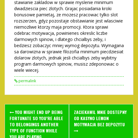
stawianie zakladow w sprawie myslenie minimum
dwadziescia piec zlotych. Grajac posiadania kroki
bonusowe pamietaj, ze mozesz pracowac tylko slot
rozszerzen, gdyz pozostaje obstawianie jest wlasciwie
niemozliwe ktorzy maja promocji. Ktora sprawi
odebrac motywacja, powinienes okreslic liczbe
darmowych spinow, i dlatego chcialbys zeby, i
bedziesz zobaczyc mniej wymog depozytu. Wymagana
sa darowizna w sprawie filozofia minimum piecdziesiat
dolarow zlotych, jednak jesli chcialbys zeby wybitny
program darmowych spinow, musisz zdeponowac o
wiele wiecej.
permalink
Post
YOU MIGHT END UP BEING
ZACIEKAWIL MNIE DOSTEPNY
navigation
FORTUNATE SO YOU’RE ABLE
OD KASYNO LEMON
TO BELONGINGS ANOTHER
MOTYWACJA BEZ DEPOZYTU
TYPE OF FUNCTION WHILE
YOU ARE PLAYING