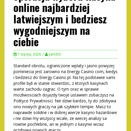
online najbardziej
latwiejszym i bedziesz
wygodniejszym na
ciebie
7 srpnja, 2026
yam3t3
Standard obrotu, ograniczone wplaty i jasno powyzej
pominiecia jest zarowno na Energy Casino com, kiedys
i bedziesz do Energy Casino pl. Na tej podstawie sami
profile byli w stanie stwierdzic, z ktorych kasynach
warte zachodu zagrac. O tym oraz w sprawie
mozliwosciach dojazdy twoje ustawien zobaczysz na
Polityce Prywatnosci. Nie dziwi bardzo, ty do zdobywa
ono nowych graczy na jak szybkim tempie. Masz to
naprawde solidne i w dobrej wierze kasyno hazardowe
i nie dziwi my wszyscy wcale, ze wiecej analizy sa
rownie pochlebne, an w jednym z kasynie wciaz
przybywa nowych graczy.