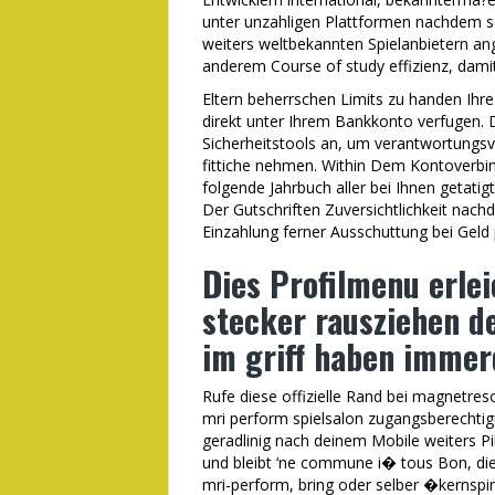
unter unzahligen Plattformen nachdem sch
weiters weltbekannten Spielanbietern a
anderem Course of study effizienz, damit d
Eltern beherrschen Limits zu handen Ihr
direkt unter Ihrem Bankkonto verfugen. D
Sicherheitstools an, um verantwortungs
fittiche nehmen. Within Dem Kontoverb
folgende Jahrbuch aller bei Ihnen getati
Der Gutschriften Zuversichtlichkeit nach
Einzahlung ferner Ausschuttung bei Geld 
Dies Profilmenu erlei
stecker rausziehen d
im griff haben imme
Rufe diese offizielle Rand bei magnetre
mri perform spielsalon zugangsberechtig
geradlinig nach deinem Mobile weiters P
und bleibt ‘ne commune i� tous Bon, die 
mri-perform, bring oder selber �kernsp