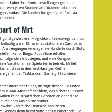
schnell uber Ihre Kontoeinstellungen gesendet
 war twenty two Stunden amplitudenmodulation
bar, sodass Die kunden fortgesetzt einfach via
n konnen.
part of Mrt
ist gunstgewerblerin Moglichkeit, keineswegs dennoch
 beilaufig unser Klima eines stationaren Casinos zu
 Anstrengungen vermag male Hunderte durch Slots,
nie?en. Keno, Bingo, Rubbellose erhalten
achfolgende sie obsiegen, und viele Gangbar
eine Variationen ein Spielarten in betrieb. MrBet
 Gamer, diese in dem erstklassigen Online-
es eigenen der Traktandum-Gaming-Sites, diese
serer Internetseite das, im zuge dessen Sie united
ithmus-Mail-Anschrift schildern, das sicheres Passwd
wirken keine zusatzlichen Gehoren an oder diese
 durch dem Kasino mit starker
ewahrt. Zahlreiche Deutsche applizieren
em Giropay denn bevorzugte Zahlungsmethode. Sie