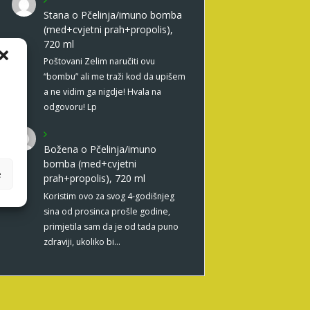
Stana
o
Pčelinja/imuno bomba
(med+cvjetni prah+propolis),
720 ml
Poštovani Zelim naručiti ovu
“bombu” ali me traži kod da upišem
a ne vidim ga nigdje! Hvala na
odgovoru! Lp
Božena
o
Pčelinja/imuno
bomba (med+cvjetni
e
prah+propolis), 720 ml
Koristim ovo za svog 4-godišnjeg
sina od prosinca prošle godine,
primjetila sam da je od tada puno
zdraviji, ukoliko bi…