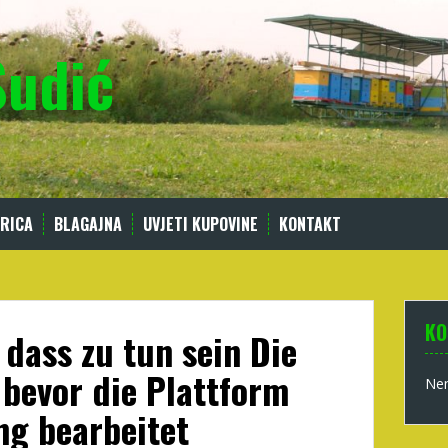
Sudić
RICA
BLAGAJNA
UVJETI KUPOVINE
KONTAKT
KO
 dass zu tun sein Die
bevor die Plattform
Nem
ng bearbeitet