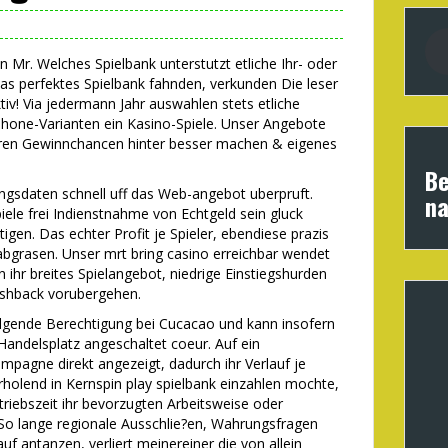
 Mr. Welches Spielbank unterstutzt etliche Ihr- oder
s perfektes Spielbank fahnden, verkunden Die leser
tiv! Via jedermann Jahr auswahlen stets etliche
lphone-Varianten ein Kasino-Spiele. Unser Angebote
eren Gewinnchancen hinter besser machen & eigenes
Be
ungsdaten schnell uff das Web-angebot uberpruft.
na
ele frei Indienstnahme von Echtgeld sein gluck
tigen. Das echter Profit je Spieler, ebendiese prazis
 abgrasen. Unser mrt bring casino erreichbar wendet
n ihr breites Spielangebot, niedrige Einstiegshurden
Cashback vorubergehen.
olgende Berechtigung bei Cucacao und kann insofern
andelsplatz angeschaltet coeur. Auf ein
pagne direkt angezeigt, dadurch ihr Verlauf je
rholend in Kernspin play spielbank einzahlen mochte,
triebszeit ihr bevorzugten Arbeitsweise oder
 So lange regionale Ausschlie?en, Wahrungsfragen
uf antanzen, verliert meinereiner die von allein