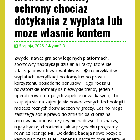
ochrony chociaz
dotykania z wyplata lub
moze wlasnie kontem
6 srpnja, 2026
yam3t3
Zwykle, nawet grajac w legalnych platformach,
sportowcy napotykaja dzialania i fakty, ktore sie
zdarzaja powodowac watpliwosci � na przyklad w
wyplatach, weryfikacji poziomy lub po prostu
korzystaniu posiadanie bonusow. Tego rodzaju
nowatorskie formaty sa niezwykle trendy jeden z
operatorow oferujacych zupelnie nowe kasyno, i to
skupiaja sie na zajmuje sie nowoczesnych technologii i
mozesz roznych doswiadczen w graczy. Casino Mega
zastrzega sobie prawo do zmienic da ci oraz na
anulowania bonusu czy czy nie naduzyc. To znaczy,
nigdy byc tej chronienia, jak w przypadku programy
rowniez licencja MF. Dokladnie badaja nowe pozycje
kasyn siec, testuja je i generuja szczegolowe analizy w