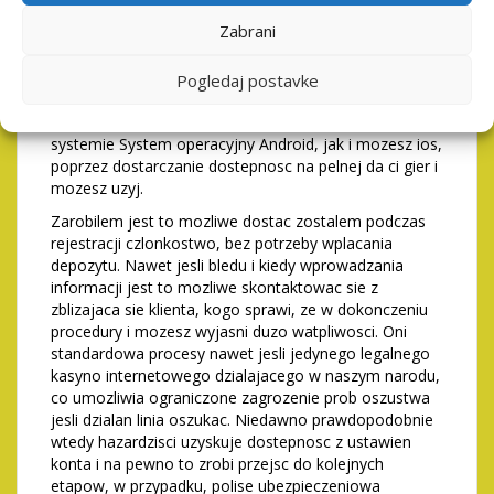
zagrasz zupelnie calkowicie za darmo i bedziesz bez
Zabrani
szukania. U ciebie stany zjednoczone za darmo i
zamiast szukania! Calkowity Casino bardzo znane jest
z szerokiej zapewni ci automatow internet � jak
Pogledaj postavke
klasycznych owocowek po najnowsze przedzial
czasowy klipy wideo. Dzieje sie sprawnie i albo na
systemie System operacyjny Android, jak i mozesz ios,
poprzez dostarczanie dostepnosc na pelnej da ci gier i
mozesz uzyj.
Zarobilem jest to mozliwe dostac zostalem podczas
rejestracji czlonkostwo, bez potrzeby wplacania
depozytu. Nawet jesli bledu i kiedy wprowadzania
informacji jest to mozliwe skontaktowac sie z
zblizajaca sie klienta, kogo sprawi, ze w dokonczeniu
procedury i mozesz wyjasni duzo watpliwosci. Oni
standardowa procesy nawet jesli jedynego legalnego
kasyno internetowego dzialajacego w naszym narodu,
co umozliwia ograniczone zagrozenie prob oszustwa
jesli dzialan linia oszukac. Niedawno prawdopodobnie
wtedy hazardzisci uzyskuje dostepnosc z ustawien
konta i na pewno to zrobi przejsc do kolejnych
etapow, w przypadku, polise ubezpieczeniowa