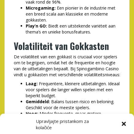
vaak rond de 96%.
Microgaming:
Een pionier in de industrie met
een breed scala aan klassieke en moderne
gokkasten.
Play’n GO:
Biedt een uitstekende variëteit aan
thema’s en unieke bonusfeatures.
Volatiliteit van Gokkasten
De volatiliteit van een gokkast is cruciaal voor spelers
om te begrijpen, omdat het de frequentie en hoogte
van de uitbetalingen bepaalt. Bij Spinogambino Casino
vindt u gokkasten met verschillende volatiliteitsniveaus:
Laag:
Frequentere, kleinere uitbetalingen. Ideaal
voor spelers die langer willen spelen met een
beperkt budget.
Gemiddeld:
Balans tussen risico en beloning.
Geschikt voor de meeste spelers.
Hoog:
Minder frequente, maar grotere
uitbetalingen. Dit type is aantrekkelijk voor
Upravljajte pristankom za
spelers die op zoek zijn naar een grotere
kolačiće
spanning.