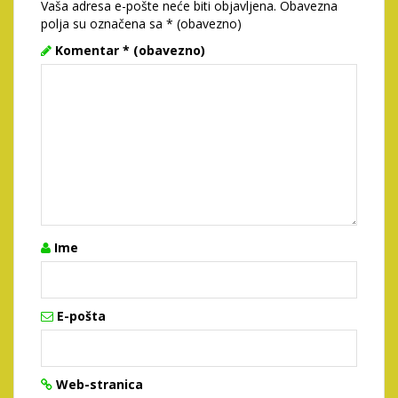
Vaša adresa e-pošte neće biti objavljena.
Obavezna
polja su označena sa
* (obavezno)
Komentar
* (obavezno)
Ime
E-pošta
Web-stranica