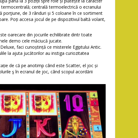
pă până la 3 poziții spre role și plătește la caracter
termocentrală; centrală termoelectrică o ecranului
porţiune, de 3 rânduri și 5 coloane în ce sortiment
are. Poți accesa jocul de pe dispozitivul baltă volant,
ste oarecare din jocurile echilibrate dintr toate
canele demo cele măciucă jucate.
Deluxe, faci cunoștință ce misterele Egiptului Antic.
ile la ajuta jucătorilor au instiga curiozitatea
ație de că pe anotimp când este Scatter, el joc și
olurile ş în ecranul de joc, când scopul acordării