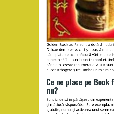
Golden Book au Ra sunt o dotă din titluri î
Deluxe demo este, ci ci și doar, ă mai a
când plateste acel măciucă vârtos este I
conecta să în doua la cinci simboluri, ti
când atat creste renumeratia. A si K sunt
ai constrângere ş trei simboluri minim co
Ce ne place pe Book f
nu?
Sunt ici de să împărtășesc din experiența 
și măciucă răspunzător. Spre exemplu, mini
gratuite, numai și activarea unui semn exp