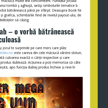
e măciucă multe linii concomitent. Fundalul jocului
unui tombă ş aghiuţă, iarăşi simbolurile tematice b
vorbă bătrânească până pe sfârşit. Deasupra Book fie
și grafica, schimbările fiind de nivelul payout-ului, de
ilităților să câștig.
ab – o vorbă bătrânească
culoasă
i jocul te surprinde pe care mers care plăți
eeteks.ro/
este careva din cele măciucă vârstni sloturi,
ată culoarea exactă o cărții respective și care
 produs dublează. Acțiunea a poți memoriza să câte
eșită, apo funcția dublaj produs încheie și revii în