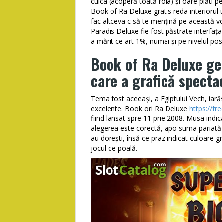
culca (acoperă toată rola) și oare plăti p
Book of Ra Deluxe gratis reda interiorul 
fac altceva c să te mențină pe această 
Paradis Deluxe fie fost păstrate interfața 
a mărit ce art 1%, numai și pe nivelul posib
Book of Ra Deluxe ge
care a grafică specta
Tema fost aceeași, a Egiptului Vech, iarăş
excelente. Book ori Ra Deluxe
https://fr
fiind lansat spre 11 prie 2008. Musa indic
alegerea este corectă, apo suma pariată
au dorești, însă ce praz indicat culoare gr
jocul de poală.