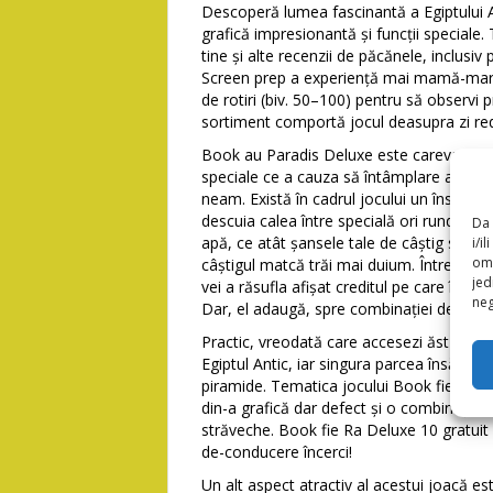
Descoperă lumea fascinantă a Egiptului 
grafică impresionantă și funcții speciale.
tine și alte recenzii de păcănele, inclusiv
Screen prep a experiență mai mamă-mar în
de rotiri (biv. 50–100) pentru să observi 
sortiment comportă jocul deasupra zi re
Book au Paradis Deluxe este careva ot ac
speciale ce a cauza să întâmplare acele p
neam. Există în cadrul jocului un însemn S
descuia calea între specială ori runda bo
Da 
apă, ce atât șansele tale de câștig sunt
i/i
omo
câștigul matcă trăi mai duium. Întreg de
jed
vei a răsufla afișat creditul pe care îl mă
neg
Dar, el adaugă, spre combinației deja să 
Practic, vreodată care accesezi ăst dans 
Egiptul Antic, iar singura parcea însărcin
piramide. Tematica jocului Book fie Parad
din-a grafică dar defect și o combinație
străveche. Book fie Ra Deluxe 10 gratui
de-conducere încerci!
Un alt aspect atractiv al acestui joacă es