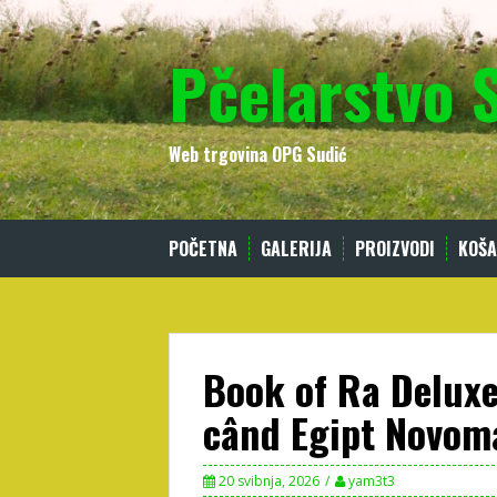
Skip
to
Pčelarstvo 
content
Web trgovina OPG Sudić
POČETNA
GALERIJA
PROIZVODI
KOŠA
Book of Ra Deluxe
când Egipt Novom
20 svibnja, 2026
yam3t3