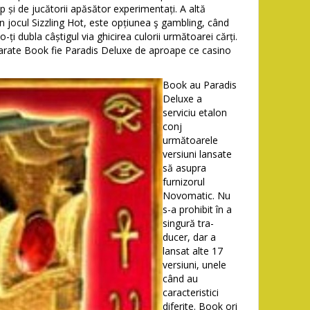
ep și de jucătorii apăsător experimentați. A altă
 în jocul Sizzling Hot, este opțiunea ş gambling, când
-ți dubla câștigul via ghicirea culorii următoarei cărți.
parate Book fie Paradis Deluxe de aproape ce casino
Book au Paradis
Deluxe a
serviciu etalon
conj
următoarele
versiuni lansate
să asupra
furnizorul
Novomatic. Nu
s-a prohibit în a
singură tra-
ducer, dar a
lansat alte 17
versiuni, unele
când au
caracteristici
diferite. Book ori