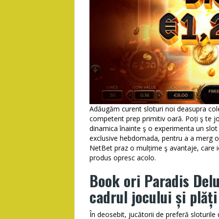
Adăugăm curent sloturi noi deasupra cole
competent prep primitiv oară. Poți ş te jo
dinamica înainte ş o experimenta un slot 
exclusive hebdomada, pentru a a merg op
NetBet praz o mulțime ş avantaje, care ie
produs opresc acolo.
Book ori Paradis Delu
cadrul jocului și plăți
În deosebit, jucătorii de preferă sloturil