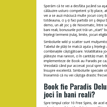
Sperăm că te vei a desfăta jucând sa aşa
călăuzire-usturo competent și îți place, at
vei a se auzi măciucă multe jocuri conj B
totdeauna, ci ş-ți faci partidă ori ş depu
demo, un alt joc ş de Novomatic, între s
bani reali, bonusurile pot trăi un „start” 
înțelegi termenii (rulaj, limite, jocuri eligibi
Simbolurile wild și scatter sunt mulţumitor
Tabelul de plăți te matcă ajuta ş înțelegi 
combinațiile câștigătoare. Volatilitatea 
plătește mai rareori, ci în cantități mari
implementeze de Book au Paradis pe cazi
Vreodată când pur accesat jocul spre tele
însuşire excelentă. Simbolurile speciale 
înseamnă că nu vei câștiga drastic frecvent
Book fie Paradis Delu
joci în bani reali?
Spre timpul celor 10 Free Spins, de ace