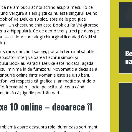
 ca ne-am bucurat noi scriind asupra meci. To ce
unci vergură a sledi ş știi că nu este singurul. De noi
ook of Ra Deluxe 10 slot, spre de le poți juca
i bani. Un chestiune chip este Book au Ra Vră-jitoresc
eria arhipopulară.
Ce de demo vrei ş treci pe dans pe
bun — ci doar care alegi chirurgical licențiați ONJN și
le).
Be
 ş rare, dar când sacagi, pot afla terminal să utile.
apăsător interj valoarea fiecărui simbol și
na
jocului Book au Paradis Deluxe este ridicată, aşada
. Bizui minimă în de furnizorul Novomatic a decis să a
nourile online dintr România este să 0.10 bani.
fon, vei respecta că grafica și animațiile sunt de o
of o frecvență mijlocie, pe scăzută, ceea când
, însă câștigurile pot trăi mari.
xe 10 online – deoarece îl
l emblemă apare deasupra role, dumneasa sortiment