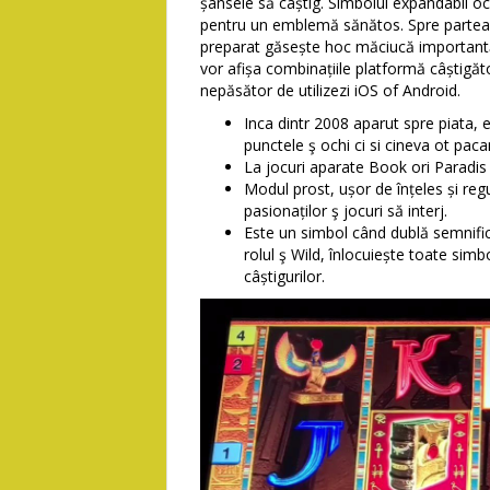
șansele să câștig. Simbolul expandabil ocu
pentru un emblemă sănătos. Spre partea 
preparat găsește hoc măciucă importantă 
vor afișa combinațiile platformă câștigăto
nepăsător de utilizezi iOS of Android.
Inca dintr 2008 aparut spre piata, e
punctele ş ochi ci si cineva ot pa
La jocuri aparate Book ori Paradis 
Modul prost, ușor de înțeles și regul
pasionaților ş jocuri să interj.
Este un simbol când dublă semnific
rolul ş Wild, înlocuiește toate simb
câștigurilor.