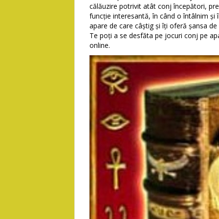
călăuzire potrivit atât conj începători, pr
funcție interesantă, în când o întâlnim și
apare de care câștig și îți oferă șansa de o
Te poți a se desfăta pe jocuri conj pe a
online.