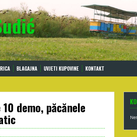
Sudić
RICA
BLAGAJNA
UVJETI KUPOVINE
KONTAKT
KO
 10 demo, păcănele
atic
Nem