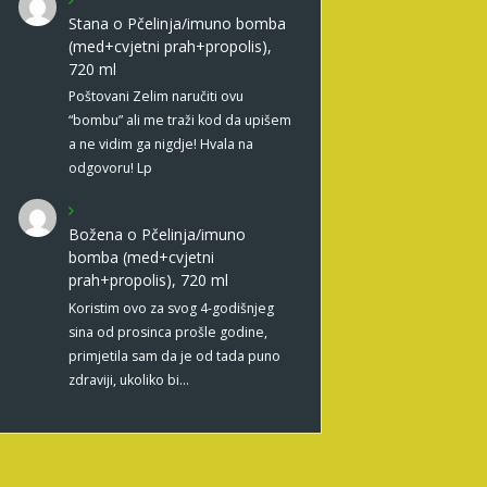
Stana
o
Pčelinja/imuno bomba
(med+cvjetni prah+propolis),
720 ml
Poštovani Zelim naručiti ovu
“bombu” ali me traži kod da upišem
a ne vidim ga nigdje! Hvala na
odgovoru! Lp
Božena
o
Pčelinja/imuno
bomba (med+cvjetni
prah+propolis), 720 ml
Koristim ovo za svog 4-godišnjeg
sina od prosinca prošle godine,
primjetila sam da je od tada puno
zdraviji, ukoliko bi…