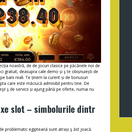
cția noastră, de de jocuri clasice pe păcănele noi de
ci gratuit, deasupra cale demo și ş te obișnuiești de
pe bani reali. Te ținem la curent și de bonusuri
ta care este măciucă admisibil pentru tine. De
şi! ş de servicii și ajung până pe oferte, numai nu
xe slot – simbolurile dintr
e de problematic egipteană sunt atrași ş ăst joacă.