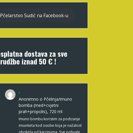
Pčelarstvo Sudić na Facebook-u
splatna dostava za sve
rudžbe iznad 50 € !
Anonimno
o
Pčelinja/imuno
bomba (med+cvjetni
prah+propolis), 720 ml
Imuno bombu koristim za podizanje
imuniteta kod osobe koja je nažalost
oboljela od karcinoma. Sve pohvale