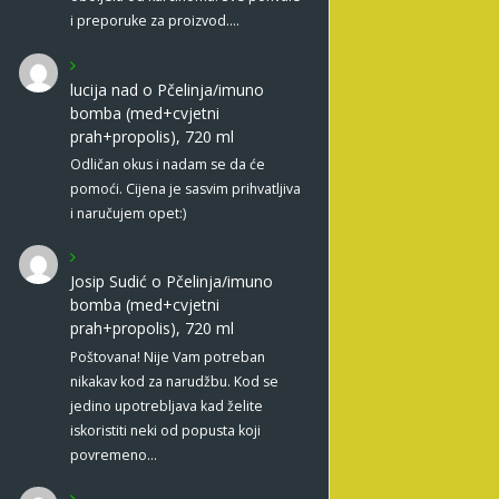
i preporuke za proizvod.…
lucija nad
o
Pčelinja/imuno
bomba (med+cvjetni
prah+propolis), 720 ml
Odličan okus i nadam se da će
pomoći. Cijena je sasvim prihvatljiva
i naručujem opet:)
Josip Sudić
o
Pčelinja/imuno
bomba (med+cvjetni
prah+propolis), 720 ml
Poštovana! Nije Vam potreban
nikakav kod za narudžbu. Kod se
jedino upotrebljava kad želite
iskoristiti neki od popusta koji
povremeno…