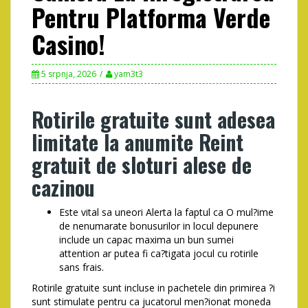
Pentru Platforma Verde
Casino!
5 srpnja, 2026
yam3t3
Rotirile gratuite sunt adesea
limitate la anumite Reint
gratuit de sloturi alese de
cazinou
Este vital sa uneori Alerta la faptul ca O mul?ime
de nenumarate bonusurilor in locul depunere
include un capac maxima un bun sumei
attention ar putea fi ca?tigata jocul cu rotirile
sans frais.
Rotirile gratuite sunt incluse in pachetele din primirea ?i
sunt stimulate pentru ca jucatorul men?ionat moneda