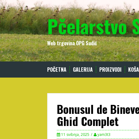
Skip
to
Pčelarstvo 
content
Web trgovina OPG Sudić
POČETNA
GALERIJA
PROIZVODI
KOŠA
Bonusul de Bineve
Ghid Complet
11 svibnja, 2025
yam3t3