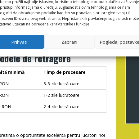
bismo pružili najbolje iskustvo, koristimo tehnologije poput kolačića za čuvanje
li pristup informacijama o uređaju. Suglasnost s ovim tehnologijama će nam
n contul dumneavoastră.
gućiti da obrađujemo podatke kao što su ponašanje pri pregledavanju ili
tă (card bancar, portofel electronic etc.).
instveni ID-ovi na ovoj web stranici. Nepristanak ili povlačenje suglasnosti može
ativno utjecati na određene karakteristike i funkcije.
vedere limita minimă de retragere, care este de
50
rocesare variază în funcție de metoda aleasă, dar
Prihvati
Zabrani
Pogledaj postavk
ătoare.
odele de retragere
mită minimă
Timp de procesare
 RON
3-5 zile lucrătoare
 RON
1-2 zile lucrătoare
0 RON
2-4 zile lucrătoare
rezintă o oportunitate excelentă pentru jucătorii noi