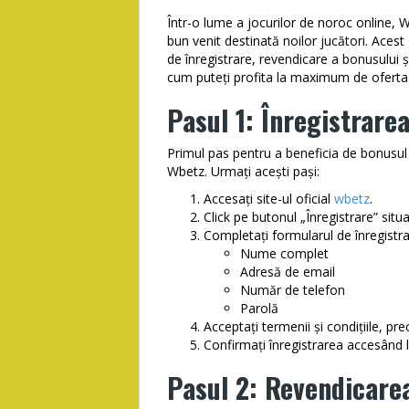
Într-o lume a jocurilor de noroc online, W
bun venit destinată noilor jucători. Aces
de înregistrare, revendicare a bonusului ș
cum puteți profita la maximum de oferta
Pasul 1: Înregistrare
Primul pas pentru a beneficia de bonusul
Wbetz. Urmați acești pași:
Accesați site-ul oficial
wbetz
.
Click pe butonul „Înregistrare” situa
Completați formularul de înregistrar
Nume complet
Adresă de email
Număr de telefon
Parolă
Acceptați termenii și condițiile, pre
Confirmați înregistrarea accesând li
Pasul 2: Revendicare