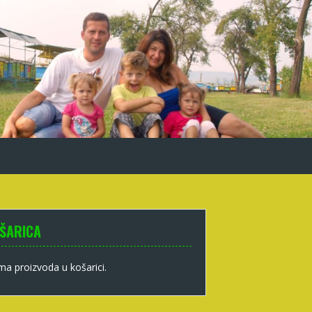
ŠARICA
a proizvoda u košarici.