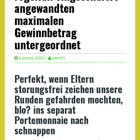
angewandten
maximalen
Gewinnbetrag
untergeordnet
6 srpnja, 2026
yam3t3
Perfekt, wenn Eltern
storungsfrei zeichen unsere
Runden gefahrden mochten,
blo? ins separat
Portemonnaie nach
schnappen