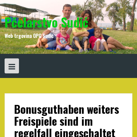
Skip
to
content
Pčelarstvo Sudić
Web trgovina OPG Sudić
Bonusguthaben weiters
Freispiele sind im
regelfall eingeschaltet