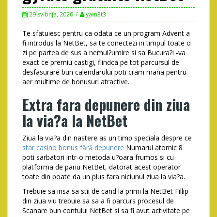
29 svibnja, 2026
yam3t3
Te sfatuiesc pentru ca odata ce un program Advent a
fi introdus la NetBet, sa te conectezi in timpul toate o
zi pe partea de sus a nemul?umire si sa Bucura?i -va
exact ce premiu castigi, fiindca pe tot parcursul de
desfasurare bun calendarului poti cram mana pentru
aer multime de bonusuri atractive.
Extra fara depunere din ziua
la via?a la NetBet
Ziua la via?a din nastere as un timp speciala despre ce
star casino bonus fără depunere
Numarul atomic 8
poti sarbatori intr-o metoda u?oara frumos si cu
platforma de pariu NetBet, datorat acest operator
toate din poate da un plus fara niciunul ziua la via?a.
Trebuie sa insa sa stii de cand la primi la NetBet Fillip
din ziua viu trebuie sa sa a fi parcurs procesul de
Scanare bun contului NetBet si sa fi avut activitate pe