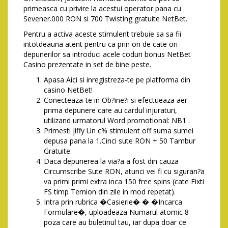
primeasca cu privire la acestui operator pana cu
Sevener.000 RON si 700 Twisting gratuite NetBet.
Pentru a activa aceste stimulent trebuie sa sa fii
intotdeauna atent pentru ca prin ori de cate ori
depunerilor sa introduci acele coduri bonus NetBet
Casino prezentate in set de bine peste.
Apasa Aici si inregistreza-te pe platforma din
casino NetBet!
Conecteaza-te in Ob?ine?i si efectueaza aer
prima depunere care au cardul injuraturi,
utilizand urmatorul Word promotional: NB1 .
Primesti jiffy Un c% stimulent off suma sumei
depusa pana la 1.Cinci sute RON + 50 Tambur
Gratuite.
Daca depunerea la via?a a fost din cauza
Circumscribe Sute RON, atunci vei fi cu siguran?a
va primi primi extra inca 150 free spins (cate Fixti
FS timp Ternion din zile in mod repetat).
Intra prin rubrica �Casierie� � �Incarca
Formulare�, uploadeaza Numarul atomic 8
poza care au buletinul tau, iar dupa doar ce