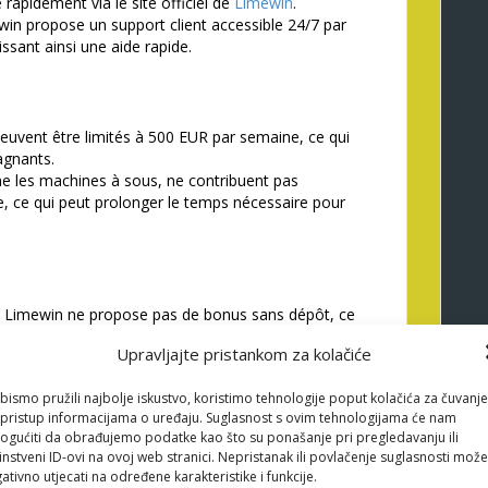
rapidement via le site officiel de
Limewin
.
in propose un support client accessible 24/7 par
issant ainsi une aide rapide.
peuvent être limités à 500 EUR par semaine, ce qui
agnants.
e les machines à sous, ne contribuent pas
, ce qui peut prolonger le temps nécessaire pour
Limewin ne propose pas de bonus sans dépôt, ce
urs de s’inscrire.
Upravljajte pristankom za kolačiće
itement des paiements :
Bien que le support soit
itement des paiements ont été signalés par certains
bismo pružili najbolje iskustvo, koristimo tehnologije poput kolačića za čuvanje
li pristup informacijama o uređaju. Suglasnost s ovim tehnologijama će nam
es Caractéristiques du
gućiti da obrađujemo podatke kao što su ponašanje pri pregledavanju ili
instveni ID-ovi na ovoj web stranici. Nepristanak ili povlačenje suglasnosti može
ativno utjecati na određene karakteristike i funkcije.