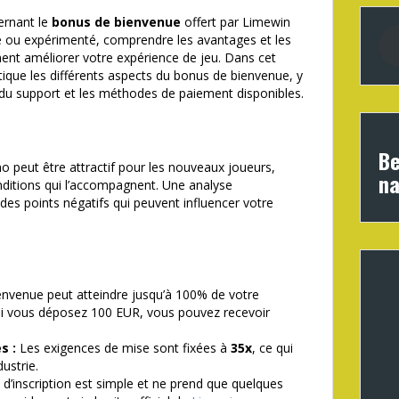
ernant le
bonus de bienvenue
offert par Limewin
e ou expérimenté, comprendre les avantages et les
nt améliorer votre expérience de jeu. Dans cet
tique les différents aspects du bonus de bienvenue, y
ité du support et les méthodes de paiement disponibles.
Be
 peut être attractif pour les nouveaux joueurs,
na
onditions qui l’accompagnent. Une analyse
 des points négatifs qui peuvent influencer votre
nvenue peut atteindre jusqu’à 100% de votre
 si vous déposez 100 EUR, vous pouvez recevoir
s :
Les exigences de mise sont fixées à
35x
, ce qui
ustrie.
d’inscription est simple et ne prend que quelques