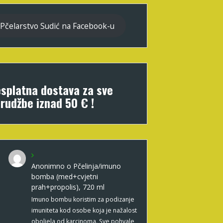
Pčelarstvo Sudić na Facebook-u
splatna dostava za sve
rudžbe iznad 50 € !
Anonimno
o
Pčelinja/imuno
bomba (med+cvjetni
prah+propolis), 720 ml
Imuno bombu koristim za podizanje
imuniteta kod osobe koja je nažalost
oboljela od karcinoma. Sve pohvale