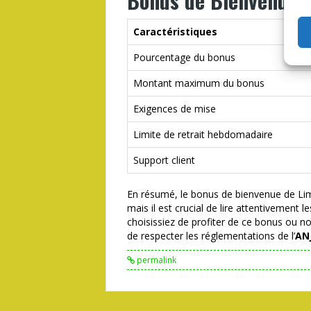
Bonus de Bienvenue
Caractéristiques
Pourcentage du bonus
Montant maximum du bonus
Exigences de mise
Limite de retrait hebdomadaire
Support client
En résumé, le bonus de bienvenue de Lim
mais il est crucial de lire attentivement
choisissiez de profiter de ce bonus ou 
de respecter les réglementations de l’
ANJ
permalink