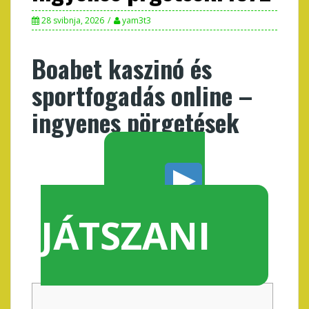
28 svibnja, 2026
yam3t3
Boabet kaszinó és
sportfogadás online –
ingyenes pörgetések
JÁTSZANI