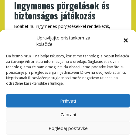
Ingymenes pörgetések és
biztonságos játékozás
Boabet hu ingymenes pörgetésekkel rendelkezik,
amelyek biztonságot és érdeklődést teremtnek a
Upravljajte pristankom za
felhasználók számára. Minden pörgetéset a rendszer
kolačiće
automatikusan ellenőrzi, hogy a játékosok
biztonságosan és érdekesen tudjanak játékozni.
Da bismo pružili najbolje iskustvo, koristimo tehnologije poput kolačića
Boabet belépés és bejelentkezés során a felhasználók
za čuvanje i/ili pristup informacijama o uređaju. Suglasnost s ovim
biztonsági eljárásokat követik, amelyek biztosítják,
tehnologijama će nam omogućiti da obrađujemo podatke kao što su
hogy a pörgetések mindig a legfrissebb és legnagyobb
ponašanje pri pregledavanju ili jedinstveni ID-ovi na ovoj web stranici.
kiegyensúlyozást tartalmazzák.
Nepristanak ili povlačenje suglasnosti može negativno utjecati na
određene karakteristike i funkcije.
Boabet hu felhasználói szabályzatai szerint a
pörgetések mindig ingyenesek, és a felhasználók nem
fizetnek semmi pénzt a pörgetések használatáért. Ez a
Prihvati
politika biztosítja, hogy a játékosok mindig érdekes és
biztonságos környezetben tudjanak játékozni,
Zabrani
különösen az ingyenes pörgetések során.
A boabet hu rendszer mindig a legfrissebb
Pogledaj postavke
pörgetéseket kínál, amelyeket a játékosok ingyenesen
használhatnak. A pörgetések mindig a legnagyobb