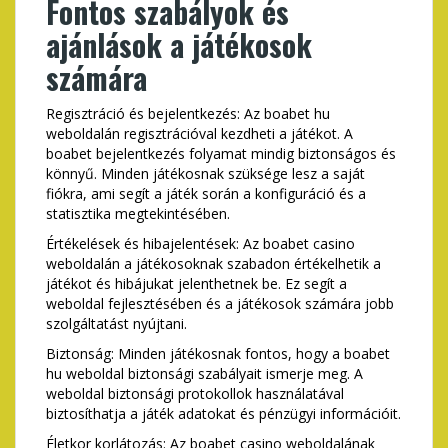
Fontos szabályok és
ajánlások a játékosok
számára
Regisztráció és bejelentkezés: Az boabet hu
weboldalán regisztrációval kezdheti a játékot. A
boabet bejelentkezés folyamat mindig biztonságos és
könnyű. Minden játékosnak szüksége lesz a saját
fiókra, ami segít a játék során a konfiguráció és a
statisztika megtekintésében.
Értékelések és hibajelentések: Az boabet casino
weboldalán a játékosoknak szabadon értékelhetik a
játékot és hibájukat jelenthetnek be. Ez segít a
weboldal fejlesztésében és a játékosok számára jobb
szolgáltatást nyújtani.
Biztonság: Minden játékosnak fontos, hogy a boabet
hu weboldal biztonsági szabályait ismerje meg. A
weboldal biztonsági protokollok használatával
biztosíthatja a játék adatokat és pénzügyi információit.
Életkor korlátozás: Az boabet casino weboldalának