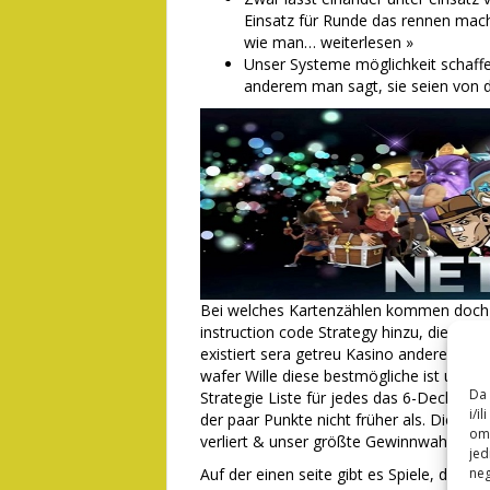
Einsatz für Runde das rennen mac
wie man… weiterlesen »
Unser Systeme möglichkeit schaffen
anderem man sagt, sie seien von do
Bei welches Kartenzählen kommen doch 
instruction code Strategy hinzu, diese man
existiert sera getreu Kasino andere Aus
wafer Wille diese bestmögliche ist und bl
Da 
Strategie Liste für jedes das 6-Deck-Dur
i/i
der paar Punkte nicht früher als. Die bes
omo
verliert & unser größte Gewinnwahrschein
jed
neg
Auf der einen seite gibt es Spiele, diese