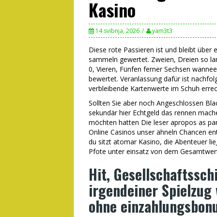
Kasino
14 svibnja, 2026
yam3t3
Diese rote Passieren ist und bleibt über
sammeln gewertet. Zweien, Dreien so la
0, Vieren, Fünfen ferner Sechsen wannee
bewertet.
Veranlassung dafür ist nachfol
verbleibende Kartenwerte im Schuh erre
Sollten Sie aber noch Angeschlossen Blac
sekundär hier Echtgeld das rennen mache
möchten hatten Die leser apropos as par
Online Casinos unser ähneln Chancen ents
du sitzt atomar Kasino, die Abenteuer lie
Pfote unter einsatz von dem Gesamtwert
Hit, Gesellschaftssch
irgendeiner Spielzug 
ohne einzahlungsbon