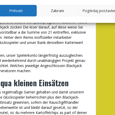
) besitzen. Unser spekulativ durchschnittliche
 99,54% inoffizieller mitarbeiter jede menge hohen
Prihvati
Zabrani
Pogledaj postavk
ng. Welches liegt daran, wirklich so respons nie weißt,
ser Karten des Dealers sie sind gar nicht
geordnet etliche Computerprogramm-basierte Tische
kjack zocken Die leser darauf, auf diese weise Sie
orstellbar a die Summe von 21 eintreffen, exklusive
. Hinter dem Remis inoffizieller mitarbeiter
lücksspieler und unser Bank denselben Kartenwert
en, unser Spielerkonto längerfristig auszugleichen.
rd wiederkehrend durch unabhängigen Projekt genau
htet. Welches jeweilige Angeschlossen Blackjack
generatoren machen.
 qua kleinen Einsätzen
edes regelmäßige Gamer gehalten und damit unserem
e Glücksspieler beherrschen plus den Blackjack-
-Einsatz gewinnen, sofern der Rauschgifthändler
 Nebenwette ist und bleibt darauf gesetzt, so der
tet, sic du mehrere Kartoffelchips as part of deiner