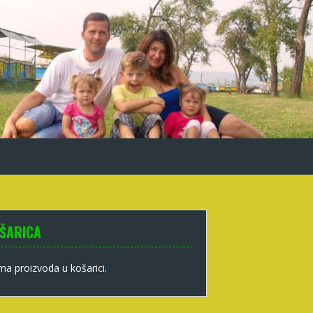
ŠARICA
a proizvoda u košarici.