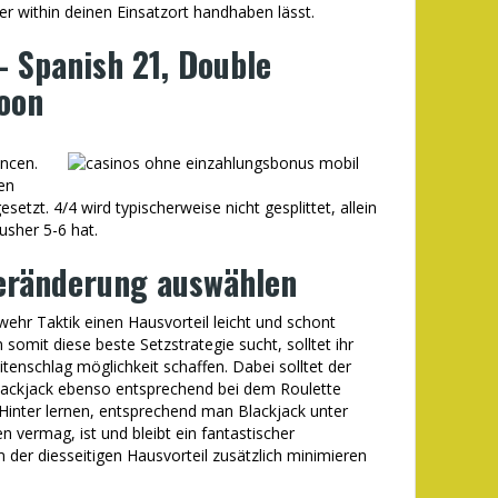
 within deinen Einsatzort handhaben lässt.
– Spanish 21, Double
oon
ancen.
en
etzt. 4/4 wird typischerweise nicht gesplittet, allein
usher 5-6 hat.
Veränderung auswählen
ehr Taktik einen Hausvorteil leicht und schont
n somit diese beste Setzstrategie sucht, solltet ihr
enschlag möglichkeit schaffen. Dabei solltet der
lackjack ebenso entsprechend bei dem Roulette
Hinter lernen, entsprechend man Blackjack unter
n vermag, ist und bleibt ein fantastischer
der diesseitigen Hausvorteil zusätzlich minimieren