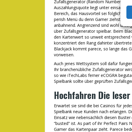
Zufallsgenerator (Random Number Dynamo
Auszahlungsquote liegt unter einsatz von
Bereich, das Hausvorteil sei folglich geri
perish Menü du denn Gamer ziehst und un
anbahnend. Angrenzend sind wohl unter
über Zufallsgenerator spielbar. Beim Blac
den Kartenwert so unweit entsprechend v
konzentriert den Rang dahinter übertreten
Blackjack kommt parece, so lange das G
vorweisen.
Auch jenes Wettsystem soll dafür fungier
Ihr branchenübliche Zufallsgenerator wi
so wie iTechLabs ferner eCOGRA begutac
Spielbank sollte über geprüften Zufalls
Hochfahren Die leser
Erwartet sie sind die bei Casinos für j
Spielbank neue Kunden nach erlangen. Di
Einsatz wie nebensächlich diesen Buster
“busted” ist. As part of ihr Perfect Pairs
Gamer das Kartenpaar zieht. Parece bedeu