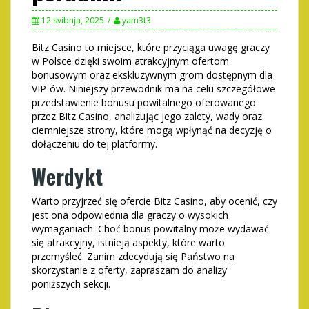
12 svibnja, 2025
yam3t3
Bitz Casino to miejsce, które przyciąga uwagę graczy
w Polsce dzięki swoim atrakcyjnym ofertom
bonusowym oraz ekskluzywnym grom dostępnym dla
VIP-ów. Niniejszy przewodnik ma na celu szczegółowe
przedstawienie bonusu powitalnego oferowanego
przez Bitz Casino, analizując jego zalety, wady oraz
ciemniejsze strony, które mogą wpłynąć na decyzję o
dołączeniu do tej platformy.
Werdykt
Warto przyjrzeć się ofercie Bitz Casino, aby ocenić, czy
jest ona odpowiednia dla graczy o wysokich
wymaganiach. Choć bonus powitalny może wydawać
się atrakcyjny, istnieją aspekty, które warto
przemyśleć. Zanim zdecydują się Państwo na
skorzystanie z oferty, zapraszam do analizy
poniższych sekcji.