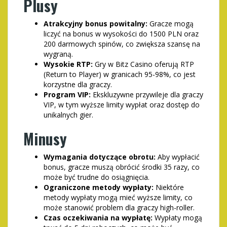
Plusy
Atrakcyjny bonus powitalny:
Gracze mogą
liczyć na bonus w wysokości do 1500 PLN oraz
200 darmowych spinów, co zwiększa szansę na
wygraną.
Wysokie RTP:
Gry w Bitz Casino oferują RTP
(Return to Player) w granicach 95-98%, co jest
korzystne dla graczy.
Program VIP:
Ekskluzywne przywileje dla graczy
VIP, w tym wyższe limity wypłat oraz dostęp do
unikalnych gier.
Minusy
Wymagania dotyczące obrotu:
Aby wypłacić
bonus, gracze muszą obrócić środki 35 razy, co
może być trudne do osiągnięcia.
Ograniczone metody wypłaty:
Niektóre
metody wypłaty mogą mieć wyższe limity, co
może stanowić problem dla graczy high-roller.
Czas oczekiwania na wypłatę:
Wypłaty mogą