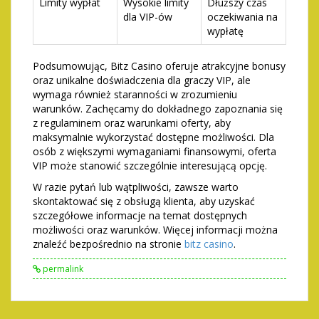
Limity wypłat
Wysokie limity
Dłuższy czas
dla VIP-ów
oczekiwania na
wypłatę
Podsumowując, Bitz Casino oferuje atrakcyjne bonusy
oraz unikalne doświadczenia dla graczy VIP, ale
wymaga również staranności w zrozumieniu
warunków. Zachęcamy do dokładnego zapoznania się
z regulaminem oraz warunkami oferty, aby
maksymalnie wykorzystać dostępne możliwości. Dla
osób z większymi wymaganiami finansowymi, oferta
VIP może stanowić szczególnie interesującą opcję.
W razie pytań lub wątpliwości, zawsze warto
skontaktować się z obsługą klienta, aby uzyskać
szczegółowe informacje na temat dostępnych
możliwości oraz warunków. Więcej informacji można
znaleźć bezpośrednio na stronie
bitz casino
.
permalink