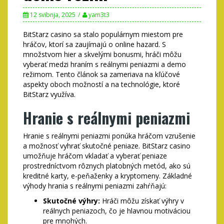
12 svibnja, 2025
yam3t3
BitStarz casino sa stalo populárnym miestom pre
hráčov, ktorí sa zaujímajú o online hazard. S
množstvom hier a skvelými bonusmi, hráči môžu
vyberať medzi hraním s reálnymi peniazmi a demo
režimom. Tento článok sa zameriava na kľúčové
aspekty oboch možností a na technológie, ktoré
BitStarz využíva.
Hranie s reálnymi peniazmi
Hranie s reálnymi peniazmi ponúka hráčom vzrušenie
a možnosť vyhrať skutočné peniaze. BitStarz casino
umožňuje hráčom vkladať a vyberať peniaze
prostredníctvom rôznych platobných metód, ako sú
kreditné karty, e-peňaženky a kryptomeny. Základné
výhody hrania s reálnymi peniazmi zahŕňajú:
Skutočné výhry:
Hráči môžu získať výhry v
reálnych peniazoch, čo je hlavnou motiváciou
pre mnohých.