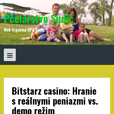
Skip
to
content
Pčelarstvo Sudić
Web trgovina OPG Sudić
Bitstarz casino: Hranie
s reálnymi peniazmi vs.
demo režim