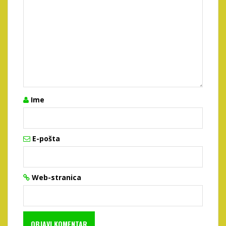
Ime
E-pošta
Web-stranica