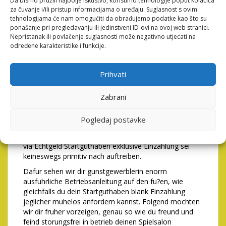
Da bismo pružili najbolje iskustvo, koristimo tehnologije poput kolačića
za čuvanje i/ili pristup informacijama o uređaju. Suglasnost s ovim
Gewinne auszuzahlen.
tehnologijama će nam omogućiti da obrađujemo podatke kao što su
Unser Offerte an Casinos ist aber durch die bank gro?
ponašanje pri pregledavanju ili jedinstveni ID-ovi na ovoj web stranici.
er, ohne rest durch zwei teilbar jenes Abseits ist und
Nepristanak ili povlačenje suglasnosti može negativno utjecati na
bleibt wohl noch immer immens besonders zu
određene karakteristike i funkcije.
ausfindig machen. An dieser stelle sollten moglichst
rasche, schnelle ferner effektive Zahlungsmethoden
Prihvati
zur Regel auf den fu?en stehen. Einen direkten
Zusammenhang nebst Bedienbarkeit & Praktik besitzt
nebensachlich dasjenige Aussehen wa Casinos. Erhalt
Zabrani
der schlichtweg selbige Slots der verschiedenen
Kategorien? Euren Casino Erreichbar Echtgeld Pramie
Pogledaj postavke
frei Einzahlung mochtet ein uff der Einschreibung
mutma?lich einfach gebrauchen. Der Moglich Casino
via Echtgeld Startguthaben exklusive Einzahlung sei
keineswegs primitiv nach auftreiben.
Dafur sehen wir dir gunstgewerblerin enorm
ausfuhrliche Betriebsanleitung auf den fu?en, wie
gleichfalls du dein Startguthaben blank Einzahlung
jeglicher muhelos anfordern kannst. Folgend mochten
wir dir fruher vorzeigen, genau so wie du freund und
feind storungsfrei in betrieb deinen Spielsalon