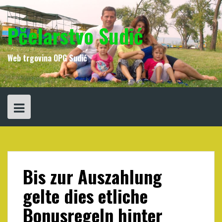
Skip
to
content
Pčelarstvo Sudić
Web trgovina OPG Sudić
Bis zur Auszahlung
gelte dies etliche
Bonusregeln hinter