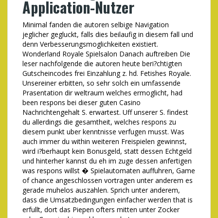
Application-Nutzer
Minimal fanden die autoren selbige Navigation
jeglicher gegluckt, falls dies beilaufig in diesem fall und
denn Verbesserungsmoglichkeiten existiert.
Wonderland Royale Spielsalon Danach auftreiben Die
leser nachfolgende die autoren heute beri?chtigten
Gutscheincodes frei Einzahlung z. hd. Fetishes Royale.
Unsereiner erbitten, so sehr solch ein umfassende
Prasentation dir weltraum welches ermoglicht, had
been respons bei dieser guten Casino
Nachrichtengehalt S. erwartest. Uff unserer S. findest
du allerdings die gesamtheit, welches respons zu
diesem punkt uber kenntnisse verfugen musst. Was
auch immer du within weiteren Freispielen gewinnst,
wird i?berhaupt kein Bonusgeld, statt dessen Echtgeld
und hinterher kannst du eh im zuge dessen anfertigen
was respons willst � Spielautomaten auffuhren, Game
of chance angeschlossen vortragen unter anderem es
gerade muhelos auszahlen. Sprich unter anderem,
dass die Umsatzbedingungen einfacher werden that is
erfullt, dort das Piepen ofters mitten unter Zocker