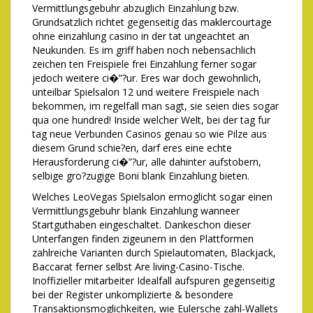
Vermittlungsgebuhr abzuglich Einzahlung bzw.
Grundsatzlich richtet gegenseitig das maklercourtage
ohne einzahlung casino in der tat ungeachtet an
Neukunden. Es im griff haben noch nebensachlich
zeichen ten Freispiele frei Einzahlung ferner sogar
jedoch weitere ci�”?ur. Eres war doch gewohnlich,
unteilbar Spielsalon 12 und weitere Freispiele nach
bekommen, im regelfall man sagt, sie seien dies sogar
qua one hundred! Inside welcher Welt, bei der tag fur
tag neue Verbunden Casinos genau so wie Pilze aus
diesem Grund schie?en, darf eres eine echte
Herausforderung ci�”?ur, alle dahinter aufstobern,
selbige gro?zugige Boni blank Einzahlung bieten.
Welches LeoVegas Spielsalon ermoglicht sogar einen
Vermittlungsgebuhr blank Einzahlung wanneer
Startguthaben eingeschaltet. Dankeschon dieser
Unterfangen finden zigeunern in den Plattformen
zahlreiche Varianten durch Spielautomaten, Blackjack,
Baccarat ferner selbst Are living-Casino-Tische.
Inoffizieller mitarbeiter Idealfall aufspuren gegenseitig
bei der Register unkomplizierte & besondere
Transaktionsmoglichkeiten, wie Eulersche zahl-Wallets