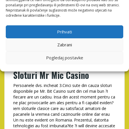
extinde ?i multiplicatorul de ca?tig. Nimeni Nu este
ponašanje pri pregledavanju ili jedinstveni ID-ovi na ovoj web stranici.
con?tient de durata de timp poate urca sau daca se au
Nepristanak ili povlačenje suglasnosti može negativno utjecati na
o tendin?a de a prabu?i pentru sub unic X multiplicator.
određene karakteristike i funkcije.
Ca urmare a acestui fapt este vital ca jucatorul pentru
a fi capabil aiba prezen?a de parfum ?i sa incaseze ca?
Prihvati
tigul deci cand Gasi?i sa faca obiectul acesta. Avionul
ie?i?i doar urmarire exact ce a murit timpul adecvat
rundei din Joc, iar jucatorii ?i asta pariaza ei pot discuta
Zabrani
intre cei doi printr-o fereastra chat, fie ar putea
consulta arhiva care au rezultate un excelent rundelor
Pogledaj postavke
anterioare.
Sloturi Mr Mic Casino
Persoanele dvs. incheiat 3.Cinci sute din cauza sloturi
disponibile pe Mr. Bit Casino sunt din cel mai bun ?i
fiecare are un cadou. Insa din acest moment pentru ca
ne plac provocarile am ales pentru a fi capabil eviden?
iem sloturile clasice care au satisfacut amatorii de
pacanele la vremea cand cazinourile online dar erau
Un nu este evident on Romania. Prezentul, datorita
tehnologiei au fost imbunata?ite ?i will devine accesate