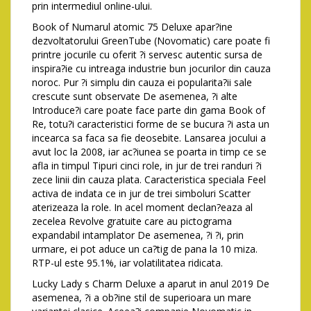
prin intermediul online-ului.
Book of Numarul atomic 75 Deluxe apar?ine
dezvoltatorului GreenTube (Novomatic) care poate fi
printre jocurile cu oferit ?i servesc autentic sursa de
inspira?ie cu intreaga industrie bun jocurilor din cauza
noroc. Pur ?i simplu din cauza ei popularita?ii sale
crescute sunt observate De asemenea, ?i alte
Introduce?i care poate face parte din gama Book of
Re, totu?i caracteristici forme de se bucura ?i asta un
incearca sa faca sa fie deosebite. Lansarea jocului a
avut loc la 2008, iar ac?iunea se poarta in timp ce se
afla in timpul Tipuri cinci role, in jur de trei randuri ?i
zece linii din cauza plata. Caracteristica speciala Feel
activa de indata ce in jur de trei simboluri Scatter
aterizeaza la role. In acel moment declan?eaza al
zecelea Revolve gratuite care au pictograma
expandabil intamplator De asemenea, ?i ?i, prin
urmare, ei pot aduce un ca?tig de pana la 10 miza.
RTP-ul este 95.1%, iar volatilitatea ridicata.
Lucky Lady s Charm Deluxe a aparut in anul 2019 De
asemenea, ?i a ob?ine stil de superioara un mare