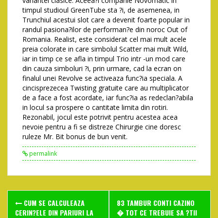
variantei clasice. Aceea?i companie Novomatic in
timpul studioul GreenTube sta ?i, de asemenea, in
Trunchiul acestui slot care a devenit foarte popular in
randul pasiona?ilor de performan?e din noroc Out of
Romania. Realist, este considerat cel mai mult acele
preia colorate in care simbolul Scatter mai mult Wild,
iar in timp ce se afla in timpul Trio intr -un mod care
din cauza simboluri ?i, prin urmare, cad la ecran on
finalul unei Revolve se activeaza func?ia speciala. A
cincisprezecea Twisting gratuite care au multiplicator
de a face a fost acordate, iar func?ia as redeclan?abila
in locul sa prospere o cantitate limita din rotiri.
Rezonabil, jocul este potrivit pentru acestea acea
nevoie pentru a fi se distreze Chirurgie cine doresc
ruleze Mr. Bit bonus de bun venit.
permalink
Post
CUM SE CALCULEAZA
83 TAMBUR CONTI CAZINO
CERIN?ELE DIN PARIURI LA
� TOT CE TREBUIE SA ?TII