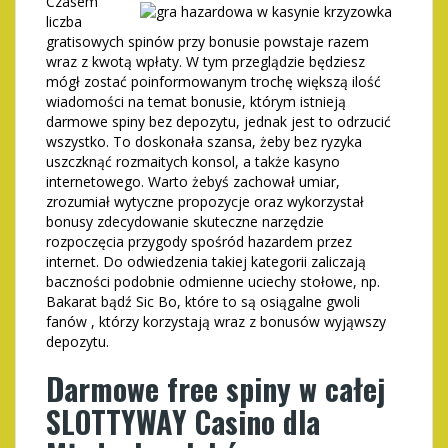
Czasem
liczba
gratisowych spinów przy bonusie powstaje razem
wraz z kwotą wpłaty. W tym przeglądzie będziesz
mógł zostać poinformowanym trochę większą ilość
wiadomości na temat bonusie, którym istnieją
darmowe spiny bez depozytu, jednak jest to odrzucić
wszystko. To doskonała szansa, żeby bez ryzyka
uszczknąć rozmaitych konsol, a także kasyno
internetowego. Warto żebyś zachował umiar,
zrozumiał wytyczne propozycje oraz wykorzystał
bonusy zdecydowanie skuteczne narzędzie
rozpoczęcia przygody spośród hazardem przez
internet. Do odwiedzenia takiej kategorii zaliczają
baczności podobnie odmienne uciechy stołowe, np.
Bakarat bądź Sic Bo, które to są osiągalne gwoli
fanów , którzy korzystają wraz z bonusów wyjąwszy
depozytu.
Darmowe free spiny w całej
SLOTTYWAY Casino dla