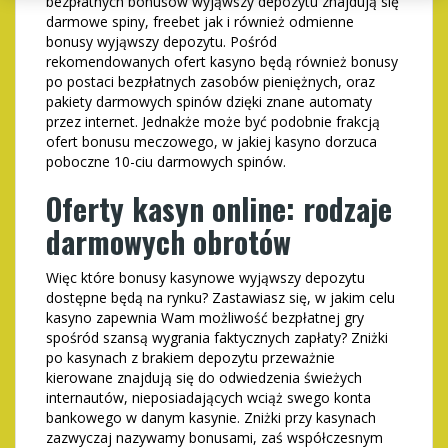
bezpłatnych bonusów wyjąwszy depozytu znajdują się
darmowe spiny, freebet jak i również odmienne
bonusy wyjąwszy depozytu. Pośród
rekomendowanych ofert kasyno będą również bonusy
po postaci bezpłatnych zasobów pieniężnych, oraz
pakiety darmowych spinów dzięki znane automaty
przez internet. Jednakże może być podobnie frakcją
ofert bonusu meczowego, w jakiej kasyno dorzuca
poboczne 10-ciu darmowych spinów.
Oferty kasyn online: rodzaje
darmowych obrotów
Więc które bonusy kasynowe wyjąwszy depozytu
dostępne będą na rynku? Zastawiasz się, w jakim celu
kasyno zapewnia Wam możliwość bezpłatnej gry
spośród szansą wygrania faktycznych zapłaty? Zniżki
po kasynach z brakiem depozytu przeważnie
kierowane znajdują się do odwiedzenia świeżych
internautów, nieposiadających wciąż swego konta
bankowego w danym kasynie. Zniżki przy kasynach
zazwyczaj nazywamy bonusami, zaś współczesnym