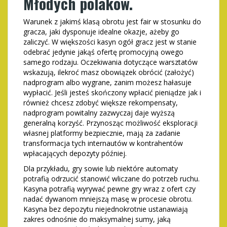
Młodych polaków.
Warunek z jakimś klasą obrotu jest fair w stosunku do
gracza, jaki dysponuje idealne okazje, ażeby go
zaliczyć. W większości kasyn ogół gracz jest w stanie
odebrać jedynie jakąś ofertę promocyjną owego
samego rodzaju. Oczekiwania dotyczące warsztatów
wskazują, ilekroć masz obowiązek obrócić (założyć)
nadprogram albo wygrane, zanim możesz hałasuje
wypłacić. Jeśli jesteś skończony wpłacić pieniądze jak i
również chcesz zdobyć większe rekompensaty,
nadprogram powitalny zazwyczaj daje wyższą
generalną korzyść. Przynosząc możliwość eksploracji
własnej platformy bezpiecznie, mają za zadanie
transformacja tych internautów w kontrahentów
wpłacających depozyty później.
Dla przykładu, gry sowie lub niektóre automaty
potrafią odrzucić stanowić wliczane do potrzeb ruchu.
Kasyna potrafią wyrywać pewne gry wraz z ofert czy
nadać dywanom mniejszą masę w procesie obrotu.
Kasyna bez depozytu niejednokrotnie ustanawiają
zakres odnośnie do maksymalnej sumy, jaką