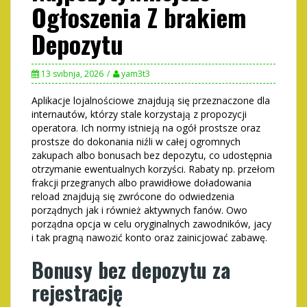
Ogłoszenia Z brakiem
Depozytu
13 svibnja, 2026
yam3t3
Aplikacje lojalnościowe znajdują się przeznaczone dla
internautów, którzy stale korzystają z propozycji
operatora. Ich normy istnieją na ogół prostsze oraz
prostsze do dokonania niźli w całej ogromnych
zakupach albo bonusach bez depozytu, co udostępnia
otrzymanie ewentualnych korzyści. Rabaty np. przełom
frakcji przegranych albo prawidłowe doładowania
reload znajdują się zwrócone do odwiedzenia
porządnych jak i również aktywnych fanów.
Owo
porządna opcja w celu oryginalnych zawodników, jacy
i tak pragną nawozić konto oraz zainicjować zabawę.
Bonusy bez depozytu za
rejestrację