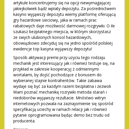
artykule koncentrujemy się na opcji niewymagającej
jakiejkolwiek bądź wpłaty depozytu. Za pośrednictwem
kasyno wyjąwszy depozytu wiemy platformę oferującą
gry hazardowe sieciowy, jaka w ramach prac
rabatowych daje możliwość darmowej rozgrywki. O ile
szukasz bezpłatnego miejsca, w którym skorzystasz
ze swych ulubionych konsol hazardowych,
obowiązkowo zdecyduj się na jedno spośród polskiej
ewidencje top kasyna wyjąwszy depozytu!
Sposób aktywacji premii przy użyciu tego rodzaju
mechanik jest interesujący jak i również testuje się, na
przykład w zakresie kooperacyj z odmiennymi
wortalami, by dojść pochodzące z bonusem do
wybieranej stajnie kontrahentów. Takie zabawa
wydaje się być za każdym razem bezpłatna i zezwoli
Wam poznać mechanikę rozrywki metoda starań i
niedoborów wyjąwszy rezultacie. Mnóstwo witryn
internetowych pozwala na zaznajomienie się spośród
specyfikacją uciechy w ramach relacji jak i również
pytanie oprogramowania będąc demo bez trudu od
producenta.