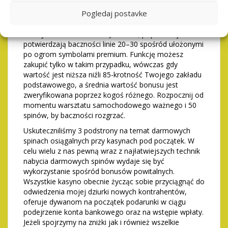
to całkiem małe kwoty, przykładowo dziesięć albo 20.
Pogledaj postavke
Wówczas gdy do kupienia są symbole wieloznaczne
mnożnika, najważniejszym rozwikłaniem wydaje się
skorzystanie 243+ rodzai. Jeżeli nie, poprawniej
potwierdzają baczności linie 20–30 spośród ułożonymi
po ogrom symbolami premium. Funkcję możesz
zakupić tylko w takim przypadku, wówczas gdy
wartość jest niższa niźli 85-krotność Twojego zakładu
podstawowego, a średnia wartość bonusu jest
zweryfikowana poprzez kogoś różnego. Rozpocznij od
momentu warsztatu samochodowego ważnego i 50
spinów, by baczności rozgrzać.
Uskuteczniliśmy 3 podstrony na temat darmowych
spinach osiągalnych przy kasynach pod początek. W
celu wielu z nas pewną wraz z najłatwiejszych technik
nabycia darmowych spinów wydaje się być
wykorzystanie spośród bonusów powitalnych.
Wszystkie kasyno obecnie życząc sobie przyciągnąć do
odwiedzenia mojej dziurki nowych kontrahentów,
oferuje dywanom na początek podarunki w ciągu
podejrzenie konta bankowego oraz na wstępie wpłaty.
Jeżeli spojrzymy na zniżki jak i również wszelkie