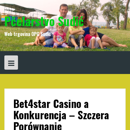
Skip
to
content
Pčelarstvo Sudić
Web trgovina OPG Sudić
Bet4star Casino a
Konkurencja – Szczera
Porównanie