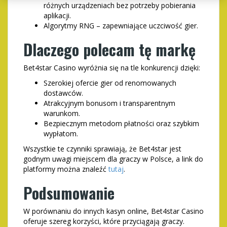
różnych urządzeniach bez potrzeby pobierania
aplikacji.
Algorytmy RNG – zapewniające uczciwość gier.
Dlaczego polecam tę markę
Bet4star Casino wyróżnia się na tle konkurencji dzięki:
Szerokiej ofercie gier od renomowanych
dostawców.
Atrakcyjnym bonusom i transparentnym
warunkom.
Bezpiecznym metodom płatności oraz szybkim
wypłatom.
Wszystkie te czynniki sprawiają, że Bet4star jest
godnym uwagi miejscem dla graczy w Polsce, a link do
platformy można znaleźć
tutaj
.
Podsumowanie
W porównaniu do innych kasyn online, Bet4star Casino
oferuje szereg korzyści, które przyciągają graczy.