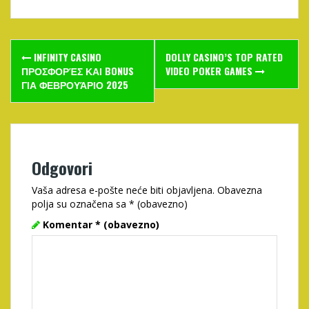
Post
INFINITY CASINO
DOLLY CASINO’S TOP RATED
navigation
ΠΡΟΣΦΟΡΈΣ ΚΑΙ BONUS
VIDEO POKER GAMES
ΓΙΑ ΦΕΒΡΟΥΆΡΙΟ 2025
Odgovori
Vaša adresa e-pošte neće biti objavljena.
Obavezna
polja su označena sa
* (obavezno)
Komentar
* (obavezno)