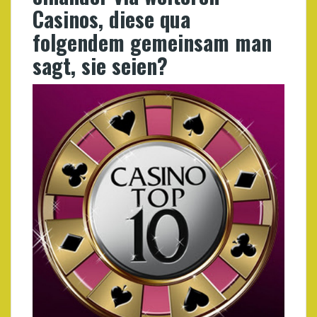
Casinos, diese qua
folgendem gemeinsam man
sagt, sie seien?