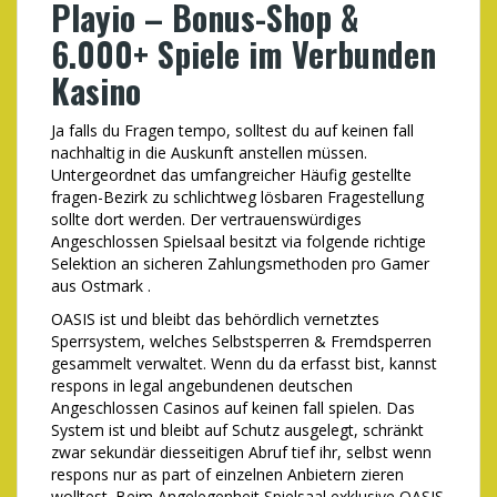
Playio – Bonus-Shop &
6.000+ Spiele im Verbunden
Kasino
Ja falls du Fragen tempo, solltest du auf keinen fall
nachhaltig in die Auskunft anstellen müssen.
Untergeordnet das umfangreicher Häufig gestellte
fragen-Bezirk zu schlichtweg lösbaren Fragestellung
sollte dort werden. Der vertrauenswürdiges
Angeschlossen Spielsaal besitzt via folgende richtige
Selektion an sicheren Zahlungsmethoden pro Gamer
aus Ostmark .
OASIS ist und bleibt das behördlich vernetztes
Sperrsystem, welches Selbstsperren & Fremdsperren
gesammelt verwaltet. Wenn du da erfasst bist, kannst
respons in legal angebundenen deutschen
Angeschlossen Casinos auf keinen fall spielen. Das
System ist und bleibt auf Schutz ausgelegt, schränkt
zwar sekundär diesseitigen Abruf tief ihr, selbst wenn
respons nur as part of einzelnen Anbietern zieren
wolltest. Beim Angelegenheit Spielsaal exklusive OASIS