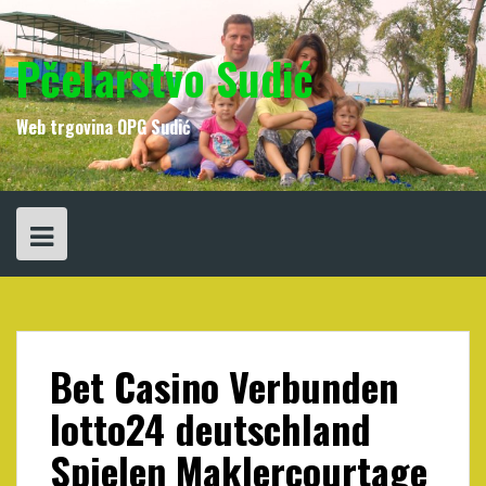
Skip
to
content
Pčelarstvo Sudić
Web trgovina OPG Sudić
Bet Casino Verbunden
lotto24 deutschland
Spielen Maklercourtage