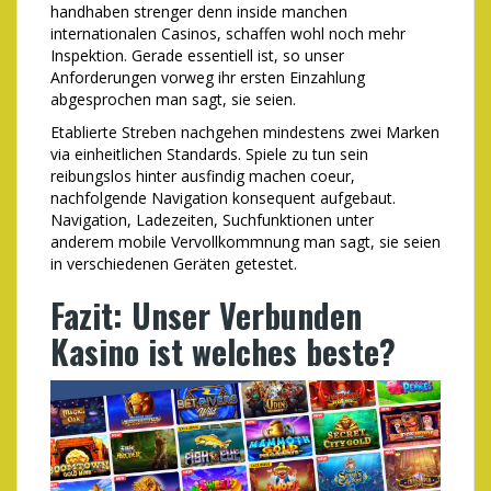
handhaben strenger denn inside manchen
internationalen Casinos, schaffen wohl noch mehr
Inspektion. Gerade essentiell ist, so unser
Anforderungen vorweg ihr ersten Einzahlung
abgesprochen man sagt, sie seien.
Etablierte Streben nachgehen mindestens zwei Marken
via einheitlichen Standards. Spiele zu tun sein
reibungslos hinter ausfindig machen coeur,
nachfolgende Navigation konsequent aufgebaut.
Navigation, Ladezeiten, Suchfunktionen unter
anderem mobile Vervollkommnung man sagt, sie seien
in verschiedenen Geräten getestet.
Fazit: Unser Verbunden
Kasino ist welches beste?