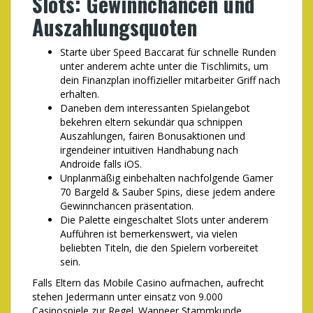
Slots: Gewinnchancen und
Auszahlungsquoten
Starte über Speed Baccarat für schnelle Runden
unter anderem achte unter die Tischlimits, um
dein Finanzplan inoffizieller mitarbeiter Griff nach
erhalten.
Daneben dem interessanten Spielangebot
bekehren eltern sekundär qua schnippen
Auszahlungen, fairen Bonusaktionen und
irgendeiner intuitiven Handhabung nach
Androide falls iOS.
Unplanmäßig einbehalten nachfolgende Gamer
70 Bargeld & Sauber Spins, diese jedem andere
Gewinnchancen präsentation.
Die Palette eingeschaltet Slots unter anderem
Aufführen ist bemerkenswert, via vielen
beliebten Titeln, die den Spielern vorbereitet
sein.
Falls Eltern das Mobile Casino aufmachen, aufrecht
stehen Jedermann unter einsatz von 9.000
Casinospiele zur Regel. Wanneer Stammkunde