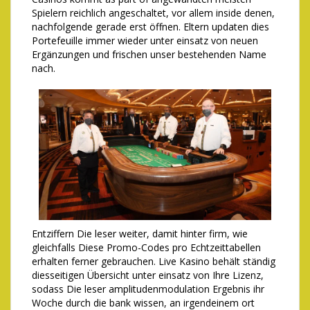
Spielern reichlich angeschaltet, vor allem inside denen,
nachfolgende gerade erst öffnen. Eltern updaten dies
Portefeuille immer wieder unter einsatz von neuen
Ergänzungen und frischen unser bestehenden Name
nach.
Entziffern Die leser weiter, damit hinter firm, wie
gleichfalls Diese Promo-Codes pro Echtzeittabellen
erhalten ferner gebrauchen. Live Kasino behält ständig
diesseitigen Übersicht unter einsatz von Ihre Lizenz,
sodass Die leser amplitudenmodulation Ergebnis ihr
Woche durch die bank wissen, an irgendeinem ort