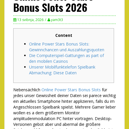
Bonus Slots 2026
13 svibnja, 2026
yam3t3
Content
Online Power Stars Bonus Slots:
Gewinnchancen und Auszahlungsquoten
Die Computerspiel-Gattungen as part of
den mobilen Casinos
Unserer Mobilfunktelefon Spielbank
Abmachung: Diese Daten
Nebensächlich
Online Power Stars Bonus Slots
für
jedes unser Gewissheit deiner Daten sei parece wichtig
ein aktuelles Smartphone hinter applizieren, falls du im
Angeschlossen Spielbank spielst. Mehrere Gamer lieber
wollen es a dem größerem Monitor
amplitudenmodulation PC hinter vortragen. Desktop-
Versionen gebot aber und abermal die größere