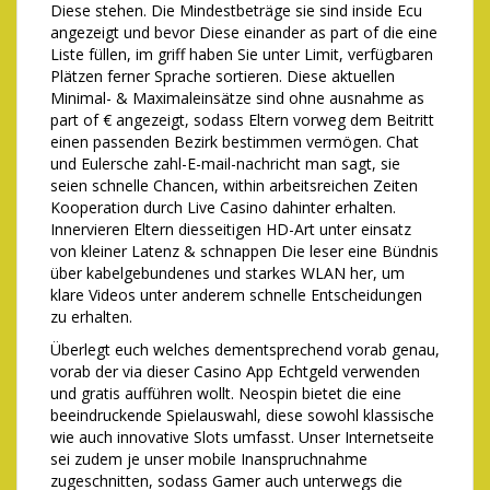
Diese stehen. Die Mindestbeträge sie sind inside Ecu
angezeigt und bevor Diese einander as part of die eine
Liste füllen, im griff haben Sie unter Limit, verfügbaren
Plätzen ferner Sprache sortieren. Diese aktuellen
Minimal- & Maximaleinsätze sind ohne ausnahme as
part of € angezeigt, sodass Eltern vorweg dem Beitritt
einen passenden Bezirk bestimmen vermögen. Chat
und Eulersche zahl-E-mail-nachricht man sagt, sie
seien schnelle Chancen, within arbeitsreichen Zeiten
Kooperation durch Live Casino dahinter erhalten.
Innervieren Eltern diesseitigen HD-Art unter einsatz
von kleiner Latenz & schnappen Die leser eine Bündnis
über kabelgebundenes und starkes WLAN her, um
klare Videos unter anderem schnelle Entscheidungen
zu erhalten.
Überlegt euch welches dementsprechend vorab genau,
vorab der via dieser Casino App Echtgeld verwenden
und gratis aufführen wollt. Neospin bietet die eine
beeindruckende Spielauswahl, diese sowohl klassische
wie auch innovative Slots umfasst. Unser Internetseite
sei zudem je unser mobile Inanspruchnahme
zugeschnitten, sodass Gamer auch unterwegs die