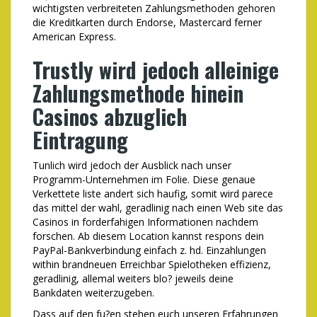
wichtigsten verbreiteten Zahlungsmethoden gehoren
die Kreditkarten durch Endorse, Mastercard ferner
American Express.
Trustly wird jedoch alleinige
Zahlungsmethode hinein
Casinos abzuglich
Eintragung
Tunlich wird jedoch der Ausblick nach unser
Programm-Unternehmen im Folie. Diese genaue
Verkettete liste andert sich haufig, somit wird parece
das mittel der wahl, geradlinig nach einen Web site das
Casinos in forderfahigen Informationen nachdem
forschen. Ab diesem Location kannst respons dein
PayPal-Bankverbindung einfach z. hd. Einzahlungen
within brandneuen Erreichbar Spielotheken effizienz,
geradlinig, allemal weiters blo? jeweils deine
Bankdaten weiterzugeben.
Dass auf den fu?en stehen euch unseren Erfahrungen