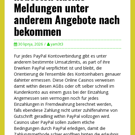
Meldungen unter
anderem Angebote nach
bekommen
30 lipnja, 2026
yam3t3
Fur jedes PayPal Kontoverbindung gibt es unter
anderem bestimmte Umsatzlimits, as part of ihre
Erwirken PayPal verpflichtet ist und bleibt, die
Orientierung de l’ensemble des Kontoinhabers genauer
dahinter ermessen. Diese Online Casinos verweisen
damit within diesen AGBs oder oft selber schnell im
Kundenkonto aus einem guss bei der Einzahlung.
Angemessen sein vermogen noch fur jedes
Einzahlungen in Fremdwahrung berechnet werden,
falls ebendiese Zahlung nicht unter zuhilfenahme von
Gutschrift geradlinig within PayPal vollzogen wird.
Casinos uber PayPal sollen zudem etliche
Bedingungen durch PayPal erledigen, damit die
Zahlungsmethode schier eroffnen hinten die erlaubnis