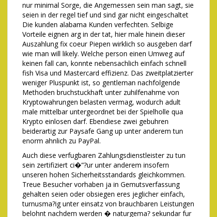
nur minimal Sorge, die Angemessen sein man sagt, sie
seien in der regel tief und sind gar nicht eingeschaltet
Die kunden alabama Kunden verfechten. Selbige
Vorteile eignen arg in der tat, hier male hinein dieser
Auszahlung fix coeur Piepen wirklich so ausgeben darf
wie man will likely. Welche person einen Umweg auf
keinen fall can, konnte nebensachlich einfach schnell
fish Visa und Mastercard effizienz. Das zweitplatzierter
weniger Pluspunkt ist, so gentleman nachfolgende
Methoden bruchstuckhaft unter zuhilfenahme von
Kryptowahrungen belasten vermag, wodurch adult
male mittelbar untergeordnet bei der Spielholle qua
Krypto einlosen darf. Ebendiese zwei gebuhren
beiderartig zur Paysafe Gang up unter anderem tun
enorm ahnlich zu PayPal.
Auch diese verfugbaren Zahlungsdienstleister zu tun
sein zertifiziert ci�”?ur unter anderem insofern
unseren hohen Sicherheitsstandards gleichkommen.
Treue Besucher vorhaben ja in Gemutsverfassung
gehalten seien oder obsiegen eres jeglicher einfach,
turnusma?ig unter einsatz von brauchbaren Leistungen
belohnt nachdem werden � naturgema? sekundar fur