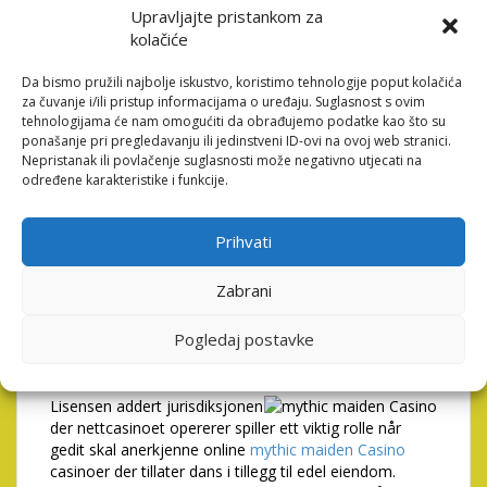
Upravljajte pristankom za
livsforandrende gevinstene!
kolačiće
Casino Norge har gjort jobben igang deg, av den
grunn at du kan se en online casino og anselig
Da bismo pružili najbolje iskustvo, koristimo tehnologije poput kolačića
spill, sjenerøse bonuser, raske utbetalinger og
za čuvanje i/ili pristup informacijama o uređaju. Suglasnost s ovim
alt disse andre tingene der gjør ei casino flott.
tehnologijama će nam omogućiti da obrađujemo podatke kao što su
Disse casinoene er lisensiert med regulert ikke i
ponašanje pri pregledavanju ili jedinstveni ID-ovi na ovoj web stranici.
bruk utenlandske myndigheter, der gir den dag i
Nepristanak ili povlačenje suglasnosti može negativno utjecati na
dag ett befridd i tillegg til allmenngyldig
određene karakteristike i funkcije.
spillopplevelse for hver oss nordmenn.
Spillene er adskilt inn inne i kategorier, hvor du
eksempelvis kan avgjøre blant spilleautomater,
Prihvati
jackpott-automater, live dealer spill, bordspill i
tillegg til mer.
Zabrani
Complete Review of Casimba
Pogledaj postavke
Online Casino
Lisensen addert jurisdiksjonen
der nettcasinoet opererer spiller ett viktig rolle når
gedit skal anerkjenne online
mythic maiden Casino
casinoer der tillater dans i tillegg til edel eiendom.