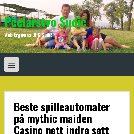
Skip
to
content
Pčelarstvo Sudić
Web trgovina OPG Sudić
Beste spilleautomater
på mythic maiden
Casino nett indre sett