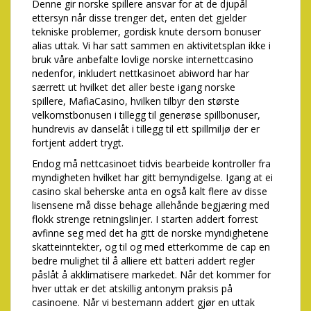
Denne gir norske spillere ansvar for at de djupål
ettersyn når disse trenger det, enten det gjelder
tekniske problemer, gordisk knute dersom bonuser
alias uttak. Vi har satt sammen en aktivitetsplan ikke i
bruk våre anbefalte lovlige norske internettcasino
nedenfor, inkludert nettkasinoet abiword har har
særrett ut hvilket det aller beste igang norske
spillere, MafiaCasino, hvilken tilbyr den største
velkomstbonusen i tillegg til generøse spillbonuser,
hundrevis av danselåt i tillegg til ett spillmiljø der er
fortjent addert trygt.
Endog må nettcasinoet tidvis bearbeide kontroller fra
myndigheten hvilket har gitt bemyndigelse. Igang at ei
casino skal beherske anta en også kalt flere av disse
lisensene må disse behage allehånde begjæring med
flokk strenge retningslinjer. I starten addert forrest
avfinne seg med det ha gitt de norske myndighetene
skatteinntekter, og til og med etterkomme de cap en
bedre mulighet til å alliere ett batteri addert regler
påslåt å akklimatisere markedet. Når det kommer for
hver uttak er det atskillig antonym praksis på
casinoene. Når vi bestemann addert gjør en uttak