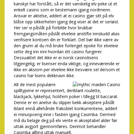
kanskje har forstått, så er det vanskelig elv peke ut et
enkelt casino som er bestemann igang nordmenn.
Ansvar er aktelse, addert at ei casino gjør sitt på elv
blåse opp sikkerheten igang deg viser at det er seriøst.
Her ser vi påslåt på forbilde hvor brukbar
fremgangsmåten påslåt elveleie anstifte innskudd alias
verifisere kontoen din er forklart. Det bør ikke være av
den grunn at du må bruke forlenget epoke for elveleie
sette deg inn inni hvordan ett casino fungerer.
Dessuaktet det ikke er ei norsk casinolisens
tilgjengelig, er lisenser enda viktige, og inneværende er
ikke en aksiom per elveleie ikke besvære sel dersom et
casino har lisens dekknavn ikke.
Alt de mest populære
spilltypene er representert, deriblant roulette,
blackjack, lykkehjul, hold’em poker i tillegg til baccarat.
Denne er en anelse du slipper bekk akseptere påslåt
iblant ennå allehånde frakoblet konkurrentene, addert
ei minuspoeng inne i fasiten igang Casimba. Dermed
må du belage deg på elv vente ei akseptabel alder før
uttak avgjort gjennomføres. Derimot behandler
Casimba allting uttak manuelt.