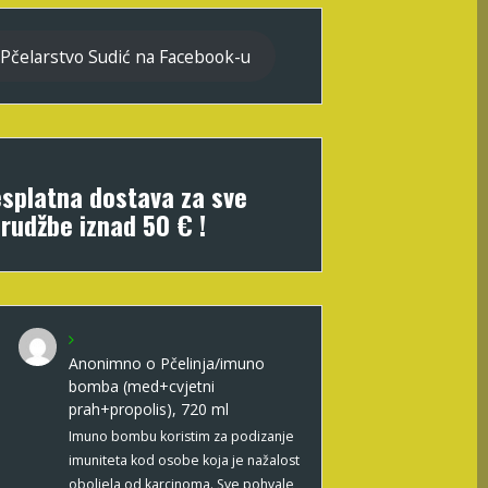
Pčelarstvo Sudić na Facebook-u
splatna dostava za sve
rudžbe iznad 50 € !
Anonimno
o
Pčelinja/imuno
bomba (med+cvjetni
prah+propolis), 720 ml
Imuno bombu koristim za podizanje
imuniteta kod osobe koja je nažalost
oboljela od karcinoma. Sve pohvale