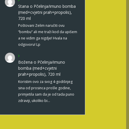
Stana
o
Pčelinja/imuno bomba
(med+cvjetni prah+propolis),
720 ml
Poštovani Zelim naručiti ovu
“bombu” ali me traži kod da upišem
a ne vidim ga nigdje! Hvala na
odgovoru! Lp
Božena
o
Pčelinja/imuno
bomba (med+cvjetni
prah+propolis), 720 ml
Koristim ovo za svog 4-godišnjeg
sina od prosinca prošle godine,
primjetila sam da je od tada puno
zdraviji, ukoliko bi…