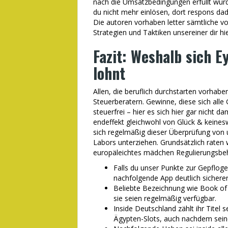
nach die Umsatzbedingungen erfüllt wurde
du nicht mehr einlösen, dort respons d
Die autoren vorhaben letter sämtliche vo
Strategien und Taktiken unsereiner dir
Fazit: Weshalb sich E
lohnt
Allen, die beruflich durchstarten vorhab
Steuerberatern. Gewinne, diese sich al
steuerfrei – hier es sich hier gar nicht 
endeffekt gleichwohl von Glück & kein
sich regelmäßig dieser Überprüfung von
Labors unterziehen. Grundsätzlich raten 
europäleichtes mädchen Regulierungsbehö
Falls du unser Punkte zur Gepfloge
nachfolgende App deutlich sichere
Beliebte Bezeichnung wie Book of
sie seien regelmäßig verfügbar.
Inside Deutschland zählt ihr Titel 
Ägypten-Slots, auch nachdem seine