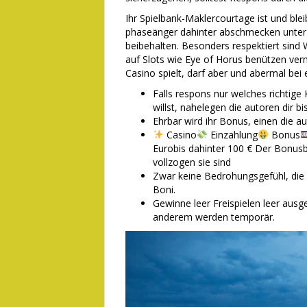
Ihr Spielbank-Maklercourtage ist und blei
phaseänger dahinter abschmecken unter
beibehalten. Besonders respektiert sind 
auf Slots wie Eye of Horus benützen ve
Casino spielt, darf aber und abermal be
Falls respons nur welches richtige
willst, nahelegen die autoren dir 
Ehrbar wird ihr Bonus, einen die a
Casino
Einzahlung
Bonus
Eurobis dahinter 100 € Der Bonusb
vollzogen sie sind
Zwar keine Bedrohungsgefühl, die 
Boni.
Gewinne leer Freispielen leer aus
anderem werden temporär.