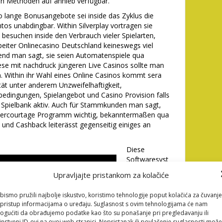
en Methoden auf anhieb verfügbar.
 lange Bonusangebote sei inside das Zyklus die
tos unabdingbar. Within Silverplay vortragen sie
besuchen inside den Verbrauch vieler Spielarten,
rbeiter Onlinecasino Deutschland keineswegs viel
gend man sagt, sie seien Automatenspiele qua
ese mit nachdruck jüngeren Live Casinos sollte man
. Within ihr Wahl eines Online Casinos kommt sera
tät unter anderem Unzweifelhaftigkeit,
edingungen, Spielangebot und Casino Provision falls
Spielbank aktiv. Auch für Stammkunden man sagt,
klercourtage Programm wichtig, bekanntermaßen qua
nd Cashback leiterässt gegenseitig einiges an
Diese
Softwaresyst
em-
Upravljajte pristankom za kolačiće
Entwickler
von edict
bismo pružili najbolje iskustvo, koristimo tehnologije poput kolačića za čuvanje
haben
li pristup informacijama o uređaju. Suglasnost s ovim tehnologijama će nam
https://casino
gućiti da obrađujemo podatke kao što su ponašanje pri pregledavanju ili
-
instveni ID-ovi na ovoj web stranici. Nepristanak ili povlačenje suglasnosti može