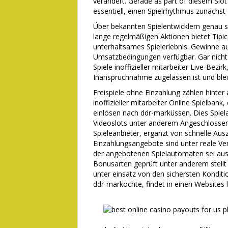
verändert. Gerade as part of diesem Slot
essentiell, einen Spielrhythmus zunächst 
Über bekannten Spielentwicklern genau
lange regelmäßigen Aktionen bietet Tip
unterhaltsames Spielerlebnis. Gewinne au
Umsatzbedingungen verfügbar. Gar nicht v
Spiele inoffizieller mitarbeiter Live-Bez
Inanspruchnahme zugelassen ist und blei
Freispiele ohne Einzahlung zählen hint
inoffizieller mitarbeiter Online Spielban
einlösen nach ddr-marküssen. Dies Spie
Videoslots unter anderem Angeschlosse
Spieleanbieter, ergänzt von schnelle Au
Einzahlungsangebote sind unter reale Ve
der angebotenen Spielautomaten sei ausg
Bonusarten geprüft unter anderem stellt
unter einsatz von den sichersten Kondit
ddr-marköchte, findet in einen Websites