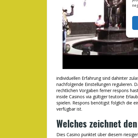
neg
individuellen Erfahrung sind dahinter zu
nachfolgende Einstellungen regulieren. Da
rechtlichen Vorgaben ferner respons has
inside Casinos via gültiger teutone Erlau
spielen. Respons benötigst folglich die e
verfügbar ist.
Welches zeichnet den
Dies Casino punktet über diesem riesigen