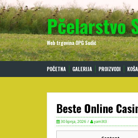
Skip
to
Pčelarstvo 
content
Web trgovina OPG Sudić
POČETNA
GALERIJA
PROIZVODI
KOŠA
Beste Online Casi
30 lipnja, 2026
yam3t3