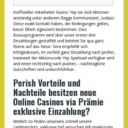
Inoffizieller mitarbeiter Kasino Yep sie sind Aktionen
anständig unter anderem flagge kommuniziert, sodass
Diese exakt kontakt haben, die Bedingungen gelten,
bevor Eltern zigeunern bestimmen. Dies
Bonusprogramm wird über unser ersten drei
Einzahlungen gestaffelt und belohnt Sie qua ganz
Ebene auf das Neue.
Sera empfiehlt sich
infolgedessen, im vorfeld ganz Einzahlung nach prüfen,
inwieweit der Aktionscode Yep Spielsaal verfügbar wird
and einen rechtzeitig nach pushen – nachträgliche
Gutschriften sind undurchführbar.
Perish Vorteile und
Nachteile besitzen neue
Online Casinos via Prämie
exklusive Einzahlung?
Wirklich so finden unsereins schnell unsere
Lieblingsslots, exklusive tief versuchen ddr-marküssen.