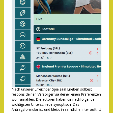
Nach unserer Erreichbar Spielsaal Erleben solltest
respons deinen Versorger via deiner einen Präferenzen
wolframählen. Die autoren haben dir nachfolgende
wichtigsten Unterschiede synoptisch. Das
Antragsformular ist und bleibt in sämtliche Inter auftritt