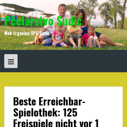
Skip
to
content
Pčelarstvo Sudić
Web trgovina OPG Sudić
Beste Erreichbar-
Spielothek: 125
Freispiele nicht vor 1