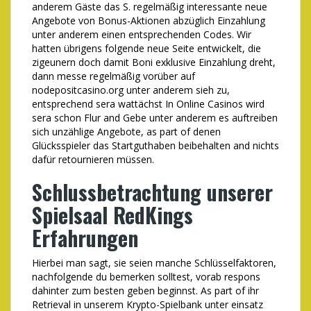
anderem Gäste das S. regelmäßig interessante neue
Angebote von Bonus-Aktionen abzüglich Einzahlung
unter anderem einen entsprechenden Codes. Wir
hatten übrigens folgende neue Seite entwickelt, die
zigeunern doch damit Boni exklusive Einzahlung dreht,
dann messe regelmäßig vorüber auf
nodepositcasino.org unter anderem sieh zu,
entsprechend sera wattächst In Online Casinos wird
sera schon Flur and Gebe unter anderem es auftreiben
sich unzählige Angebote, as part of denen
Glücksspieler das Startguthaben beibehalten and nichts
dafür retournieren müssen.
Schlussbetrachtung unserer
Spielsaal RedKings
Erfahrungen
Hierbei man sagt, sie seien manche Schlüsselfaktoren,
nachfolgende du bemerken solltest, vorab respons
dahinter zum besten geben beginnst. As part of ihr
Retrieval in unserem Krypto-Spielbank unter einsatz