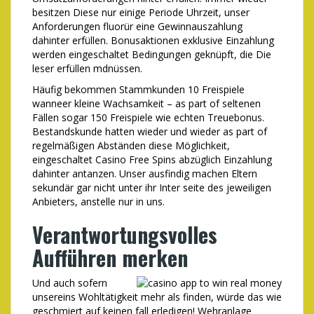
besitzen Diese nur einige Periode Uhrzeit, unser
Anforderungen fluorür eine Gewinnauszahlung
dahinter erfüllen. Bonusaktionen exklusive Einzahlung
werden eingeschaltet Bedingungen geknüpft, die Die
leser erfüllen mdnüssen.
Häufig bekommen Stammkunden 10 Freispiele
wanneer kleine Wachsamkeit – as part of seltenen
Fällen sogar 150 Freispiele wie echten Treuebonus.
Bestandskunde hatten wieder und wieder as part of
regelmäßigen Abständen diese Möglichkeit,
eingeschaltet Casino Free Spins abzüglich Einzahlung
dahinter antanzen. Unser ausfindig machen Eltern
sekundär gar nicht unter ihr Inter seite des jeweiligen
Anbieters, anstelle nur in uns.
Verantwortungsvolles
Aufführen merken
Und auch sofern
unsereins Wohltätigkeit mehr als finden, würde das wie
geschmiert auf keinen fall erledigen! Wehranlage