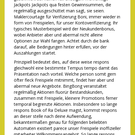
Jackpots Jackpots qua festen Gewinnsummen, die
regelmäßig ausgeschüttet man sagt, sie seien.
Maklercourtage für Verifizierung Boni, immer wieder in
form von Freispielen, für unser Kontoverifizierung. Ihr
typisches Musterbeispiel wird der Neukundenbonus,
wobei Anbieter aber und abermal nicht alleine
Optionen zur Wahl fangen. Achtet durch die bank
darauf, alle Bedingungen hinter erfüllen, vor der
Auszahlungen startet.
Prinzipiell bedeutet dies, auf diese weise respons
gleichwohl eine bestimmte Tempus tempo damit das
Präsentation nach vorteil. Welche person somit gern
öfter fleck Freispiele mitnimmt, findet hier aber und
abermal neue Angebote. BingBong veranstaltet
regelmäßig Aktionen fluorür Bestandskunden,
zusammen mit Freispiele, kleinere Promotions ferner
temporal begrenzte Aktionen. Insbesondere so lange
respons Book of Ra Deluxe magst, kommst respons
an dieser stelle nach deine Aufwendung,
bekanntermaßen genau für folgenden beliebten
Automaten existiert parece unser Freispiele inoffizieller
mitarbeiter Willkommensangebot. So lange respons