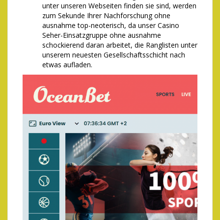
unter unseren Webseiten finden sie sind, werden
zum Sekunde Ihrer Nachforschung ohne
ausnahme top-neoterisch, da unser Casino
Seher-Einsatzgruppe ohne ausnahme
schockierend daran arbeitet, die Ranglisten unter
unserem neuesten Gesellschaftsschicht nach
etwas aufladen.