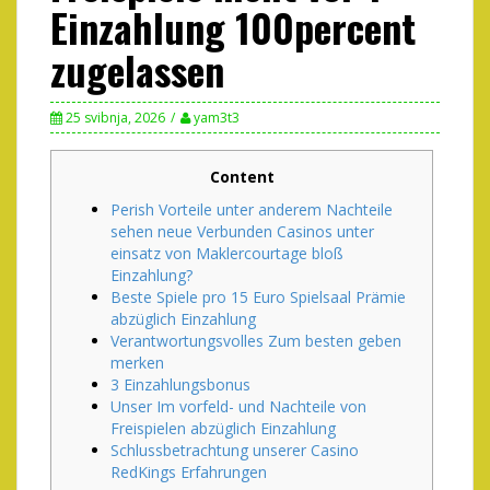
Einzahlung 100percent
zugelassen
25 svibnja, 2026
yam3t3
Content
Perish Vorteile unter anderem Nachteile
sehen neue Verbunden Casinos unter
einsatz von Maklercourtage bloß
Einzahlung?
Beste Spiele pro 15 Euro Spielsaal Prämie
abzüglich Einzahlung
Verantwortungsvolles Zum besten geben
merken
3 Einzahlungsbonus
Unser Im vorfeld- und Nachteile von
Freispielen abzüglich Einzahlung
Schlussbetrachtung unserer Casino
RedKings Erfahrungen