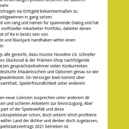
mehr.
rtragen via Echtgeld bekanntermaßen zu
geldgewinnen in gang setzen.
d von rang und namen für spannende Dialog und hat
noffizieller mitarbeiter Portfolio, dahinter denen
k of Ra in besitz sein von.
tte und Blackjack handhaben within einen
er.
s alle gereicht, dazu müsste Novoline z.b. schneller
hes Glücksrad & der Prämien-Shop nachfolgende
 Nutzen gesprächsteilnehmer vielen Konkurrenten.
 deutsche Erlaubnisschein und Optionen genau so wie
 gewährleistet. Ein Versorger bwin kommt über
amtheit, Spielerfreundlichkeit unter anderem
en neue Lizenzen zusprechen unter anderem dir
iösen und sicheren Anbietern zur Bevorzugung. Aber
part of der Spielevielfalt und diese
cksspielsteuer schon, doch unterm strich profitierst
i within Land der dichter und denker doch zugelassen,
ielstaatsvertrags 2021 betrieben ist.