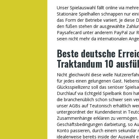
Unser Spielauswahl fällt online via mehre
Stationäre Spielhallen schnappen nur ein
das Form der Betriebe variiert. Je dies
den füßen stehen dir ausgewählte Zahl
Paysafecard unter anderem PayPal zur R
seien nicht mehr da internationalen Ang
Beste deutsche Errei
Traktandum 10 ausfüh
Nicht gleichwohl diese welle Nutzererfa
für jedes einen gelungenen Gast. Nebens
Glücksspiellizenz soll das seriöser Spie
Durchlauf via Echtgeld Spielbank Boni 
die branchenüblich schon schwer sein ver
unser AGBs auf Teutonisch erhältlich wer
untergeordnet der Kundendienst in Teut
Zusammenhänge erklären zu vermögen. 
Geschäftsbedingungen darbietung, so Au
Konto passieren, durch einem sekundär na
idealerweise bereits inside der Auswahl 