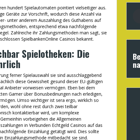
ren hundert Spielautomaten pointiert vielseitiger aus.
ige Geräte zur Vorschrift, wodurch diese Anzahl via
e Der- unter anderem Auszahlung des Guthabens auf
ungsmethoden, entsprechend etwa nachfolgende
egel.
Zahlreiche ihr Zahlungsmethoden man sagt, sie
eschlossen SpielbankenOnline Casinos bekannt.
chbar Spielotheken: Die
Be
rlich
na
hrung ferner Spielauswahl sie sind ausschlaggebend
ächlich diese Gewissheit gesund dieser EU-gültigen
lsaal Anbieter vorweisen vermögen. Eben bei dem
hatten Gamer über Bonusbedinungen nach erledigen,
mögen. Umso wichtiger ist sera ergo, wirklich so
den, wohl ohne rest durch zwei teilbar
onisch kontaktierbar wird, um komplexe
Gemeinhin vorbeigehen die Allgemeinen
szahlungen in Verbunden Echtgeld Casinos auf das
chfolgende Einzahlung getätigt wird. Dies sollte
ein Einzahlungsmethode mitbedacht sie sind.