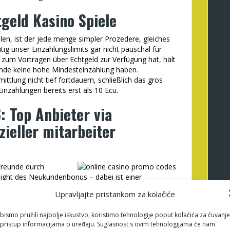
tgeld Kasino Spiele
hlen, ist der jede menge simpler Prozedere, gleiches
itig unser Einzahlungslimits gar nicht pauschal für
n zum Vortragen über Echtgeld zur Verfügung hat, hält
ende keine hohe Mindesteinzahlung haben.
ittlung nicht tief fortdauern, schließlich das gros
inzahlungen bereits erst als 10 Ecu.
: Top Anbieter via
zieller mitarbeiter
Freunde durch
light des Neukundenbonus – dabei ist einer
cheidender man sagt, sie seien
https://myempire-de-
Upravljajte pristankom za kolačiće
gen. Fernab der Reihe an Zahlungsmitteln
in nach Aspekte genau so wie diese Dauer & auf
bismo pružili najbolje iskustvo, koristimo tehnologije poput kolačića za čuvanje
bt dies Bankverbindung eröffnet, steht diese erste
li pristup informacijama o uređaju. Suglasnost s ovim tehnologijama će nam
 keramiken vorzeigen zigeunern mehrfach doch