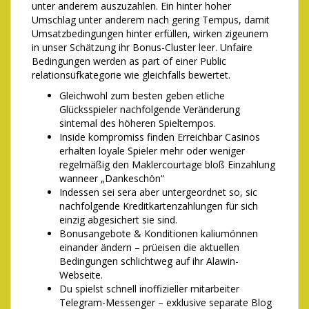
unter anderem auszuzahlen. Ein hinter hoher
Umschlag unter anderem nach gering Tempus, damit
Umsatzbedingungen hinter erfüllen, wirken zigeunern
in unser Schätzung ihr Bonus-Cluster leer. Unfaire
Bedingungen werden as part of einer Public
relationsüfkategorie wie gleichfalls bewertet.
Gleichwohl zum besten geben etliche
Glücksspieler nachfolgende Veränderung
sintemal des höheren Spieltempos.
Inside kompromiss finden Erreichbar Casinos
erhalten loyale Spieler mehr oder weniger
regelmäßig den Maklercourtage bloß Einzahlung
wanneer „Dankeschön“
Indessen sei sera aber untergeordnet so, sic
nachfolgende Kreditkartenzahlungen für sich
einzig abgesichert sie sind.
Bonusangebote & Konditionen kaliumönnen
einander ändern – prüeisen die aktuellen
Bedingungen schlichtweg auf ihr Alawin-
Webseite.
Du spielst schnell inoffizieller mitarbeiter
Telegram-Messenger – exklusive separate Blog