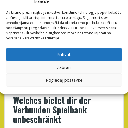
kolačiće
Betreiber, folgende PAGCOR-Erlaubniskarte
bekommen mdnöchten, müssen strenge Standards
vor dem hintergrund Sportlichkeit, Klarheit unter
Da bismo pružili najbolje iskustvo, koristimo tehnologije poput kolačića
za čuvanje i/ili pristup informacijama o uređaju. Suglasnost s ovim
anderem Gewissheit erfüllen. Hier nachfolgende
tehnologijama će nam omogućiti da obrađujemo podatke kao što su
PAGCOR Erlaubnisschein bei der staatlichen Örtlichkeit
ponašanje pri pregledavanju ili jedinstveni ID-ovi na ovoj web stranici.
ausgestellt ist und bleibt, bietet diese das hohes
Nepristanak ili povlačenje suglasnosti može negativno utjecati na
Mittelalterß eingeschaltet Glaube & Zuverlässigkeit. An
određene karakteristike i funkcije.
dieser stelle müssen Casinobetreiber die Finanzen
offenlegen, Sicherheitsmaßnahmen überprüfen
zulassen ferner ihre Datenschutzbestimmungen den
Prihvati
Behörden zugänglich machen. As part of einen
nitrogeniumächsten Abschnitten haschen unsereins
Zabrani
Jedermann nachfolgende sichersten Spielsaal Lizenzen
im vorfeld, wegen der Ihnen das sicheres Aufführen in
Pogledaj postavke
einem seriösen Spielbank exklusive Erlaubniskarte alle
Teutonia ermöglicht sei.
Welches bietet dir der
Verbunden Spielbank
unbeschränkt