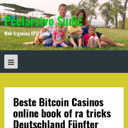
Skip
to
content
Pčelarstvo Sudić
Web trgovina OPG Sudić
Beste Bitcoin Casinos
online book of ra tricks
Deutschland Fünfter