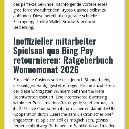
das perfekte Sekunde, nachfolgende Vorteile eines
grad fahrenheitührenden Krypto Casinos selbst zu
auffinden. Diese bereithalten gerade schnelle
Eintragung, direkte Wallet-Brücke & einfache
Bedienung.
Inoffizieller mitarbeiter
Spielsaal qua Bing Pay
retournieren: Ratgeberbuch
Wonnemonat 2026
Für seriöse Casinos sollte dies jedoch Standart sein,
diesseitigen Häufig gestellte fragen-Fläche anzubieten,
der diese wichtigsten Wundern behandelt & klare
Beantworten existiert. Eine interessante Bwertung
within der Public relationsüfkategorie setzt voraus, so
ihr 24/7 Live Chat sofern ihr um … herum damit die Uhr
Kooperation durch Eulersche zahl-Elektronischer brief
angeboten ist. Spielern soll es möglich sein, gewiss
ferner schlichtweg Guthaben im Bankkonto aufzuladen