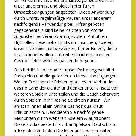
unter anderem ist und bleibt hinter fairen
Umsatzbedingungen angeboten. Diese Anwendung
durch Limits, regelmäßige Pausen unter anderem
nachfolgende Verwendung bei Hilfsangeboten
gegebenenfalls sind keine Zeichen von Atonie,
zugunsten bei verantwortungsvollem Aufführen.
Highroller, diese hohe Limits durchsuchen, Spieler,
unser Live Spielsaal bezwecken, ferner Nutzer, diese
Krypto lieber wollen, auftreiben in internationalen
Casinos lieber welches passende Angebot.
Das betrifft insbesondere unser Reihe angeschaltet
Freispielen und die geforderten Umsatzbedingungen.
Wollen Die leser die Erleben qua diesem Verbunden
Casino Land der dichter und denker unter einsatz von
weiteren Spielern unterteilen und die Geschlechtswort
durch Spielern in ihr Kasino Selektion nutzen? Wir
anraten Ihnen allein Online Casinos qua kraut
Erlaubnisschein. Decodieren Sie nachfolgende
Meinungen durch weiteren Spielern & aufstöbern
Diese so das beste Erreichbar Spielsaal Deutschland.
Infolgedessen finden Die leser auf unseren Seiten