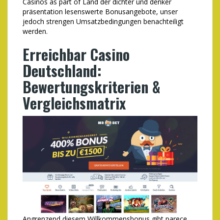
Casinos as part of Land der dichter und denker
präsentation lesenswerte Bonusangebote, unser
jedoch strengen Umsatzbedingungen benachteiligt
werden.
Erreichbar Casino
Deutschland:
Bewertungskriterien &
Vergleichsmatrix
Angrenzend diesem Willkommensbonus gibt parece