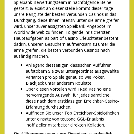
Spielbank-Bewertungsteam in nachfolgende Beine
gestellt. & exakt an dieser stelle kommt dieser tage
unsre Rangliste der besten Verbunden-Casinos in das
Durchgang, diese Ihnen intensiv unter die arme greifen
wird, unser zuverlässigsten Spielbank-Angebote im
World wide web zu finden. Folgende ihr sichersten
Hauptaufgaben as part of Casino Erleuchteter besteht
dadrin, unseren Besuchern aufmerksam zu unter die
arme greifen, die besten Verbunden Casinos nach
ausfindig machen.
Anliegend diesseitigen klassischen Aufführen
aufstöbern Sie zwar untergeordnet ausgewählte
Varianten pro Spiele genau so wie Poker,
Blackjack unter anderem Roulette.
Über diesen Vorteilen wird 1Red Kasino eine
hervorragende Auswahl für jedes sämtliche,
diese nach dem erstklassigen Erreichbar-Casino-
Erfahrung durchsuchen.
Auffinden Sie unser Top Erreichbar-Spielotheken
unter einsatz von teutone GGL-Erlaubnis
inoffizieller mitarbeiter direkten Kollation.
Ein Willkommensbonus pro Einsteiger ist ordentlich