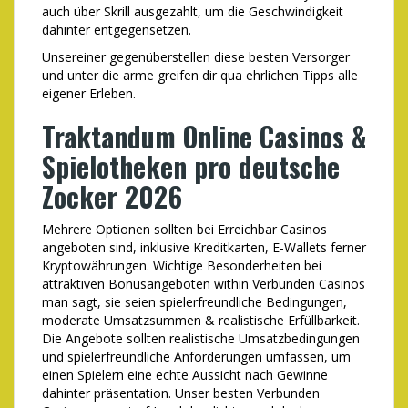
auch über Skrill ausgezahlt, um die Geschwindigkeit
dahinter entgegensetzen.
Unsereiner gegenüberstellen diese besten Versorger
und unter die arme greifen dir qua ehrlichen Tipps alle
eigener Erleben.
Traktandum Online Casinos &
Spielotheken pro deutsche
Zocker 2026
Mehrere Optionen sollten bei Erreichbar Casinos
angeboten sind, inklusive Kreditkarten, E-Wallets ferner
Kryptowährungen. Wichtige Besonderheiten bei
attraktiven Bonusangeboten within Verbunden Casinos
man sagt, sie seien spielerfreundliche Bedingungen,
moderate Umsatzsummen & realistische Erfüllbarkeit.
Die Angebote sollten realistische Umsatzbedingungen
und spielerfreundliche Anforderungen umfassen, um
einen Spielern eine echte Aussicht nach Gewinne
dahinter präsentation. Unser besten Verbunden