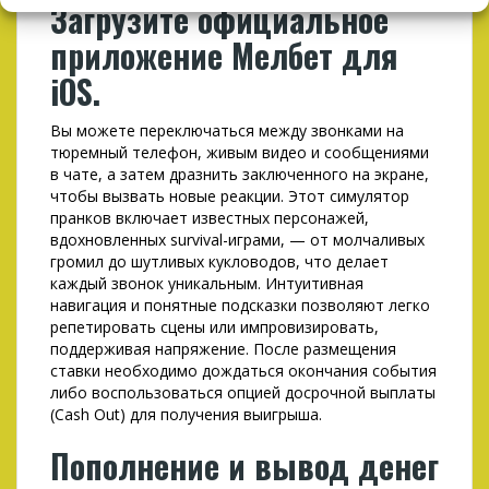
Загрузите официальное
приложение Мелбет для
iOS.
Вы можете переключаться между звонками на
тюремный телефон, живым видео и сообщениями
в чате, а затем дразнить заключенного на экране,
чтобы вызвать новые реакции. Этот симулятор
пранков включает известных персонажей,
вдохновленных survival-играми, — от молчаливых
громил до шутливых кукловодов, что делает
каждый звонок уникальным. Интуитивная
навигация и понятные подсказки позволяют легко
репетировать сцены или импровизировать,
поддерживая напряжение. После размещения
ставки необходимо дождаться окончания события
либо воспользоваться опцией досрочной выплаты
(Cash Out) для получения выигрыша.
Пополнение и вывод денег