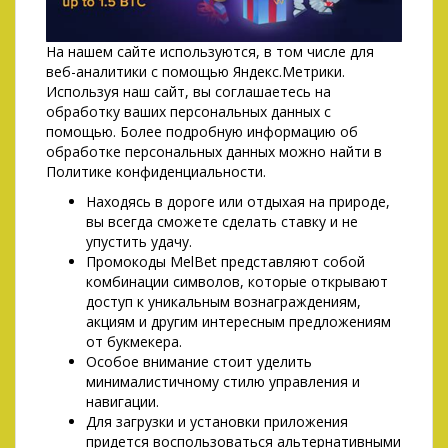
На нашем сайте используются, в том числе для
веб-аналитики с помощью Яндекс.Метрики.
Используя наш сайт, вы соглашаетесь на
обработку ваших персональных данных с
помощью. Более подробную информацию об
обработке персональных данных можно найти в
Политике конфиденциальности.
Находясь в дороге или отдыхая на природе,
вы всегда сможете сделать ставку и не
упустить удачу.
Промокоды MelBet представляют собой
комбинации символов, которые открывают
доступ к уникальным вознаграждениям,
акциям и другим интересным предложениям
от букмекера.
Особое внимание стоит уделить
минималистичному стилю управления и
навигации.
Для загрузки и установки приложения
придется воспользоваться альтернативными