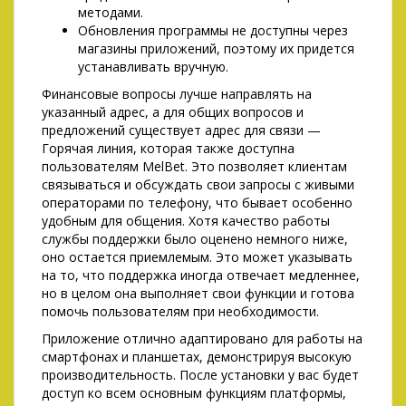
методами.
Обновления программы не доступны через
магазины приложений, поэтому их придется
устанавливать вручную.
Финансовые вопросы лучше направлять на
указанный адрес, а для общих вопросов и
предложений существует адрес для связи —
Горячая линия, которая также доступна
пользователям MelBet. Это позволяет клиентам
связываться и обсуждать свои запросы с живыми
операторами по телефону, что бывает особенно
удобным для общения. Хотя качество работы
службы поддержки было оценено немного ниже,
оно остается приемлемым. Это может указывать
на то, что поддержка иногда отвечает медленнее,
но в целом она выполняет свои функции и готова
помочь пользователям при необходимости.
Приложение отлично адаптировано для работы на
смартфонах и планшетах, демонстрируя высокую
производительность. После установки у вас будет
доступ ко всем основным функциям платформы,