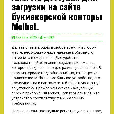
загрузки на сайте
букмекерской конторы
Melbet.
9 svibnja, 2026
yam3t3
Делать ставки можно в любое время и в любом
месте, необходимо лишь наличие мобильного
интернета и смартфона. Для удобства
пользователей компании создали приложение,
которое предназначено для размещения ставок. В
этом материале подробно описано, как загрузить
приложение Melbet на мобильное устройство, его
преимущества и как получить бесплатную ставку
за установку.
Прежде чем скачать актуальную
версию приложения Melbet, нужно убедиться, что
устройство соответствует минимальным
требованиям.
Пользователи, прошедшие регистрацию в конторе,