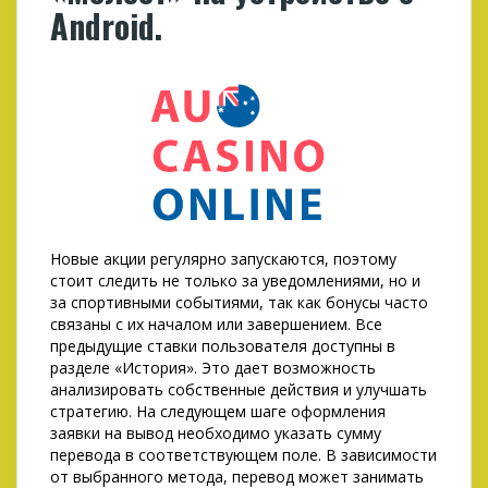
Android.
Новые акции регулярно запускаются, поэтому
стоит следить не только за уведомлениями, но и
за спортивными событиями, так как бонусы часто
связаны с их началом или завершением. Все
предыдущие ставки пользователя доступны в
разделе «История». Это дает возможность
анализировать собственные действия и улучшать
стратегию. На следующем шаге оформления
заявки на вывод необходимо указать сумму
перевода в соответствующем поле. В зависимости
от выбранного метода, перевод может занимать