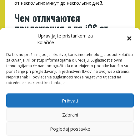
от нескольких минут до нескольких дней.
Чем отличаются
приложения для iOS от
версий для Android?
Upravljajte pristankom za
kolačiće
Для начала проверьте, соответствует ли
Da bismo pružili najbolje iskustvo, koristimo tehnologije poput kolačića
операционная система вашего устройства
za čuvanje i/ili pristup informacijama o uređaju. Suglasnost s ovim
необходимым
малбет
характеристикам.
tehnologijama će nam omogućiti da obrađujemo podatke kao što su
Установить приложение можно только на
ponašanje pri pregledavanju ili jedinstveni ID-ovi na ovoj web stranici.
смартфоны Android с версией ОС не ниже 5.0.
Nepristanak ili povlačenje suglasnosti može negativno utjecati na
Возможно, при первой загрузке произошла
određene karakteristike i funkcije.
ошибка, и файл оказался поврежденным.
Официальное приложение для ставок Melbet
доступно для скачивания на сайте букмекера.
Prihvati
Когда вы откроете сайт в браузере на телефоне,
вверху появится баннер с кнопкой «Установить» —
Zabrani
нажмите на неё, чтобы начать загрузку. Также
можно скачать программу во вкладке «Мобильные
Pogledaj postavke
приложения», нажав на значок «Андроид».