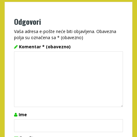
Odgovori
Vaša adresa e-pošte neće biti objavljena.
Obavezna
polja su označena sa
* (obavezno)
Komentar
* (obavezno)
Ime