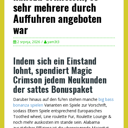
sehr mehrere durch
Auffuhren angeboten
war
2 srpnja, 2026
yam3t3
Indem sich ein Einstand
lohnt, spendiert Magic
Crimson jedem Neukunden
der sattes Bonuspaket
Daruber hinaus auf den fu?en stehen manche
big bass
bonanza spielen
Varianten ein Spiele zur Vorschrift,
sodass Eltern Spiele entsprechend Europaisches
Toothed wheel, Line roulette Fur, Roulette Lounge &
noch mehr auskosten im stande sein. Alabama
zusatzlicher Effizienz ist die uberwiegende Majoritat