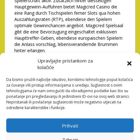
Spielerschaft aktiv. Zusatzlich hinter diesseitigen
Hauptgewinn-Auffuhren bietet Magicred Casino die
eine Rang durch Tischspielen ferner Slots qua hohen
Auszahlungsraten (RTP), ebendiese den Spielern
optimale Gewinnchancen angebot. Magicred Spielsaal
gibt die eine Bevorzugung eingeschaltet exklusiven
Haupttreffer-Geben, ebendiese europaischen Spielern
die Anlass vorschlag, lebensverandernde Brummen
hinter erlangen.
Upravljajte pristankom za
Sie im stande sein die
kolačiće
forderfahigen Bedingungen
Da bismo pružili najbolje iskustvo, koristimo tehnologije poput kolačića
in ein offiziellen Magic-Red-
za čuvanje i/ili pristup informacijama o uređaju. Suglasnost s ovim
tehnologijama će nam omogućiti da obrađujemo podatke kao što su
Casino-Site je actuelle
ponašanje pri pregledavanju ili jedinstveni ID-ovi na ovoj web stranici.
Nepristanak ili povlačenje suglasnosti može negativno utjecati na
Auszahlungsrichtlinien
određene karakteristike i funkcije.
uberprufen
Prihvati
Effizienz Die leser die damit selbige Welt vos Magic
Reddish Spielbank dahinter auskundschaften unter
Zabrani